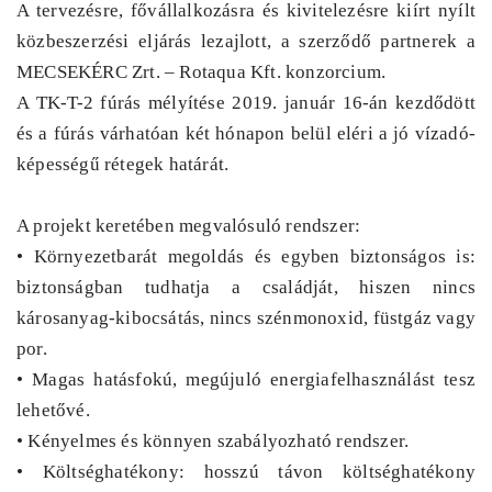
A tervezésre, fővállalkozásra és kivitelezésre kiírt nyílt
közbeszerzési eljárás lezajlott, a szerződő partnerek a
MECSEKÉRC Zrt. – Rotaqua Kft. konzorcium.
A TK-T-2 fúrás mélyítése 2019. január 16-án kezdődött
és a fúrás várhatóan két hónapon belül eléri a jó vízadó-
képességű rétegek határát.
A projekt keretében megvalósuló rendszer:
• Környezetbarát megoldás és egyben biztonságos is:
biztonságban tudhatja a családját, hiszen nincs
károsanyag-kibocsátás, nincs szénmonoxid, füstgáz vagy
por.
• Magas hatásfokú, megújuló energiafelhasználást tesz
lehetővé.
• Kényelmes és könnyen szabályozható rendszer.
• Költséghatékony: hosszú távon költséghatékony