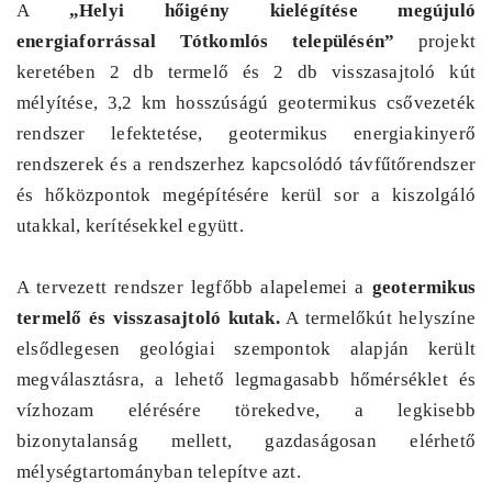
A
„Helyi hőigény kielégítése megújuló
energiaforrással Tótkomlós településén”
projekt
keretében 2 db termelő és 2 db visszasajtoló kút
mélyítése, 3,2 km hosszúságú geotermikus csővezeték
rendszer lefektetése, geotermikus energiakinyerő
rendszerek és a rendszerhez kapcsolódó távfűtőrendszer
és hőközpontok megépítésére kerül sor a kiszolgáló
utakkal, kerítésekkel együtt.
A tervezett rendszer legfőbb alapelemei a
geotermikus
termelő és visszasajtoló kutak.
A termelőkút helyszíne
elsődlegesen geológiai szempontok alapján került
megválasztásra, a lehető legmagasabb hőmérséklet és
vízhozam elérésére törekedve, a legkisebb
bizonytalanság mellett, gazdaságosan elérhető
mélységtartományban telepítve azt.