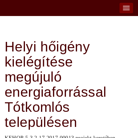
Toggle
naviga
Helyi hőigény
kielégítése
megújuló
energiaforrással
Tótkomlós
településen
KEHOP-5.3.2-17-2017-00013 projekt keretében