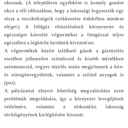
okoznak. (A településen egyébként is komoly gondot
okoz a téli időszakban, hogy a lakossági fogyasztók egy
része a rezsiköltségeik csökkentése érdekében mindent
eléget.) A földgáz eltüzelésének környezetet és
egészséget károsító végtermékei a füstgázzal teljes
egészében a légkörbe kerülnek kivezetésre.
A végtermékek között található gázok a gáztüzelés
esetében jellemzően széndioxid és kisebb mértékben
szénmonoxid, vegyes tüzelés során megjelennek a kén-
és nitrogénvegyületek, valamint a szilárd anyagok is
(por).
A pályázattal elnyert lehetőség megvalósítása ezen
problémák megoldására, így a környezet levegőjének
védelmére, valamint a tótkomlósi lakosság
távhőigényének kielégítésére hivatott.