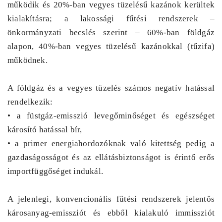
működik és 20%-ban vegyes tüzelésű kazánok kerültek
kialakításra; a lakossági fűtési rendszerek –
önkormányzati becslés szerint – 60%-ban földgáz
alapon, 40%-ban vegyes tüzelésű kazánokkal (tűzifa)
működnek.
A földgáz és a vegyes tüzelés számos negatív hatással
rendelkezik:
• a füstgáz-emisszió levegőminőséget és egészséget
károsító hatással bír,
• a primer energiahordozóknak való kitettség pedig a
gazdaságosságot és az ellátásbiztonságot is érintő erős
importfüggőséget indukál.
A jelenlegi, konvencionális fűtési rendszerek jelentős
károsanyag-emissziót és ebből kialakuló immissziót