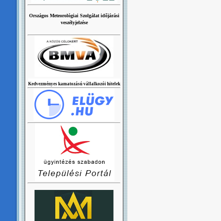
Országos Meteorológiai Szolgálat időjárási
veszélyjelzése
Kedvezményes kamatozású vállalkozói hitelek