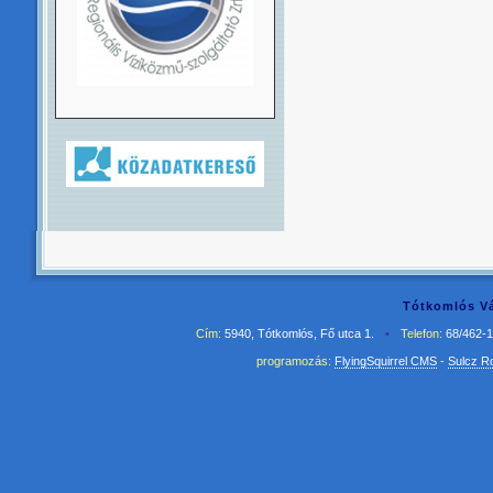
Tótkomlós Vá
Cím:
5940, Tótkomlós, Fő utca 1.
•
Telefon:
68/462-
programozás:
FlyingSquirrel CMS
-
Sulcz R