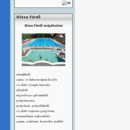
Rózsa Fürdő
Rózsa Fürdő szolgáltatásai
strandfürdõ,
száraz- és balneoterápiás kezelés
víz alatti vízsugár masszázs,
súlyfürdõ,
négyrekeszes galvánfürdõ,
gyógymasszázs,
gyógyúszás, gyógyülõfürdő,
víz alatti csoportos gyógytorna,
reumatológiai szakrendelés,
szauna, szolárium, kozmetika, pedikûr