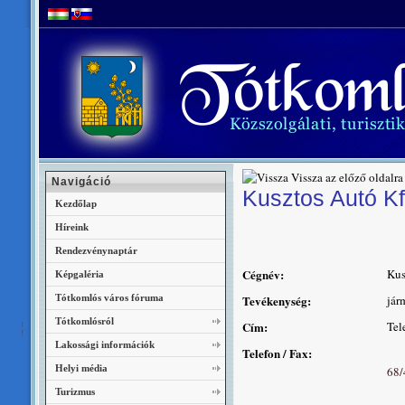
Vissza az előző oldalra
Navigáció
Kusztos Autó Kf
Kezdőlap
Híreink
Rendezvénynaptár
Cégnév:
Kus
Képgaléria
Tótkomlós város fóruma
Tevékenység:
jár
Tótkomlósról
Cím:
Tel
Lakossági információk
Telefon / Fax:
Helyi média
68/
Turizmus