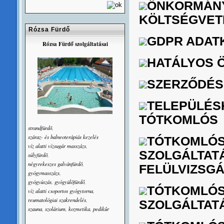
ÖNKORMÁNY
KÖLTSÉGVET
Rózsa Fürdő
GDPR ADAT
Rózsa Fürdő szolgáltatásai
HATÁLYOS 
SZERZŐDÉS
TELEPÜLÉSK
TÓTKOMLÓS
strandfürdõ,
száraz- és balneoterápiás kezelés
TÓTKOMLÓS
víz alatti vízsugár masszázs,
SZOLGÁLTAT
súlyfürdõ,
négyrekeszes galvánfürdõ,
FELÜLVIZSGÁ
gyógymasszázs,
gyógyúszás, gyógyülõfürdő,
TÓTKOMLÓS
víz alatti csoportos gyógytorna,
reumatológiai szakrendelés,
SZOLGÁLTATÁ
szauna, szolárium, kozmetika, pedikûr