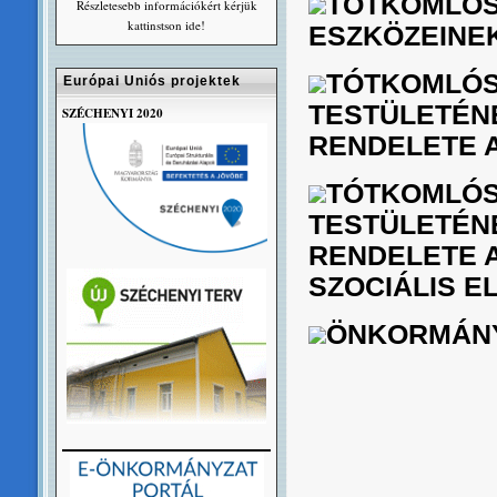
TÓTKOMLÓS
Részletesebb információkért kérjük
kattinstson ide!
ESZKÖZEINE
TÓTKOMLÓS
Európai Uniós projektek
TESTÜLETÉNE
SZÉCHENYI 2020
RENDELETE A
TÓTKOMLÓS
TESTÜLETÉNEK
RENDELETE A
SZOCIÁLIS 
ÖNKORMÁNY