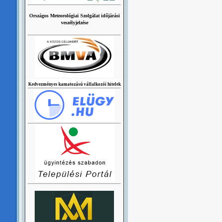
Országos Meteorológiai Szolgálat időjárási
veszélyjelzése
Kedvezményes kamatozású vállalkozói hitelek