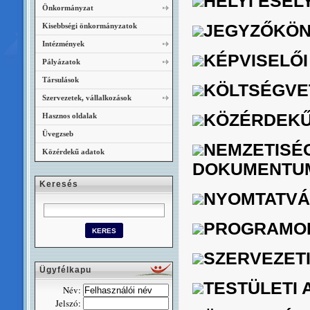
HELYI ESÉ
Önkormányzat
Kisebbségi önkormányzatok
JEGYZŐKÖ
Intézmények
KÉPVISELŐ
Pályázatok
Társulások
KÖLTSÉGVE
Szervezetek, vállalkozások
KÖZÉRDEKŰ
Hasznos oldalak
Üvegzseb
NEMZETISÉ
Közérdekű adatok
DOKUMENTU
Keresés
NYOMTATV
PROGRAMOK
SZERVEZETI
Ügyfélkapu
TESTÜLETI
Név:
Jelszó: