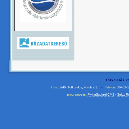
Tótkomlós Vá
Cím:
5940, Tótkomlós, Fő utca 1.
•
Telefon:
68/462-
programozás:
FlyingSquirrel CMS
-
Sulcz R