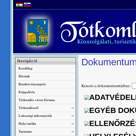
Dokumentum
Navigáció
Kezdőlap
Híreink
Rendezvénynaptár
Keresés a dokumentumtárban:
Képgaléria
ADATVÉDEL
Tótkomlós város fóruma
Tótkomlósról
EGYÉB DOK
Lakossági információk
ELLENŐRZÉ
Helyi média
Turizmus