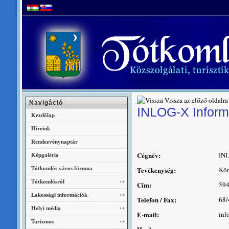
Vissza az előző oldalra
Navigáció
INLOG-X Informa
Kezdőlap
Híreink
Rendezvénynaptár
Cégnév:
INL
Képgaléria
Tótkomlós város fóruma
Tevékenység:
Kön
Tótkomlósról
Cím:
594
Lakossági információk
Telefon / Fax:
68/
Helyi média
E-mail:
inl
Turizmus