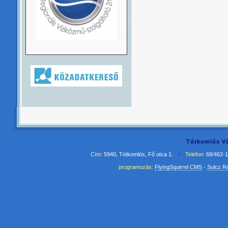
Tótkomlós Vá
Cím:
5940, Tótkomlós, Fő utca 1.
•
Telefon:
68/462-
programozás:
FlyingSquirrel CMS
-
Sulcz R