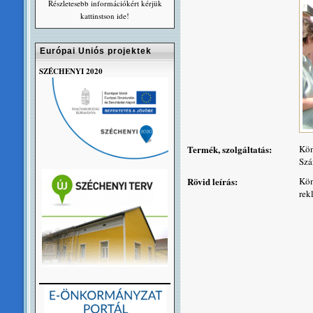
Részletesebb információkért kérjük
kattinstson ide!
Európai Uniós projektek
SZÉCHENYI 2020
Termék, szolgáltatás:
Kön
Szá
Rövid leírás:
Kön
rek