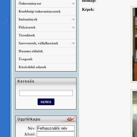
Honlap:
Önkormányzat
Képek:
Kisebbségi önkormányzatok
Intézmények
Pályázatok
Társulások
Szervezetek, vállalkozások
Hasznos oldalak
Üvegzseb
Közérdekű adatok
Keresés
Ügyfélkapu
Név:
Jelszó: