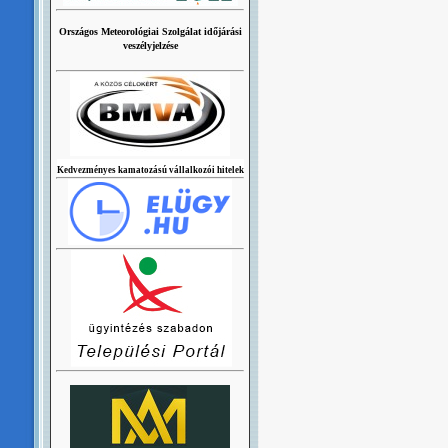
Országos Meteorológiai Szolgálat időjárási
veszélyjelzése
Kedvezményes kamatozású vállalkozói hitelek