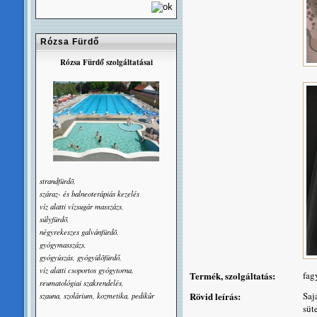
Rózsa Fürdő
Rózsa Fürdő szolgáltatásai
strandfürdõ,
száraz- és balneoterápiás kezelés
víz alatti vízsugár masszázs,
súlyfürdõ,
négyrekeszes galvánfürdõ,
gyógymasszázs,
gyógyúszás, gyógyülõfürdő,
víz alatti csoportos gyógytorna,
Termék, szolgáltatás:
fag
reumatológiai szakrendelés,
Rövid leírás:
Saj
szauna, szolárium, kozmetika, pedikûr
süt