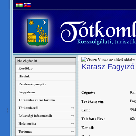
Vissza az előző oldalra
Navigáció
Karasz Fagyizó
Kezdőlap
Híreink
Rendezvénynaptár
Cégnév:
Kar
Képgaléria
Tótkomlós város fóruma
Tevékenység:
Fag
Tótkomlósról
Cím:
594
Lakossági információk
Telefon / Fax:
68/
Helyi média
E-mail:
Turizmus