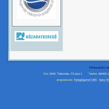
Tótkomlós Vá
Cím:
5940, Tótkomlós, Fő utca 1.
•
Telefon:
68/462-
programozás:
FlyingSquirrel CMS
-
Sulcz R