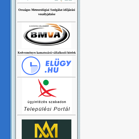
Országos Meteorológiai Szolgálat időjárási
veszélyjelzése
Kedvezményes kamatozású vállalkozói hitelek