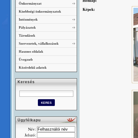
Honlap:
Önkormányzat
Képek:
Kisebbségi önkormányzatok
Intézmények
Pályázatok
Társulások
Szervezetek, vállalkozások
Hasznos oldalak
Üvegzseb
Közérdekű adatok
Keresés
Ügyfélkapu
Név:
Jelszó: