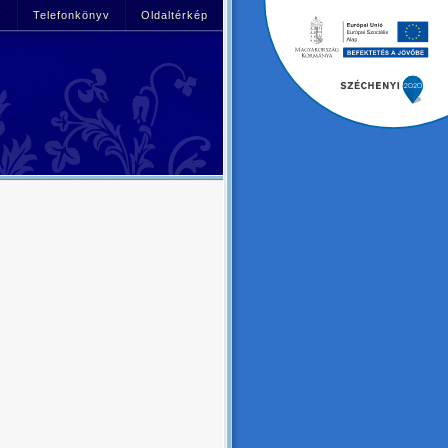
!
Telefonkönyv
Oldaltérkép