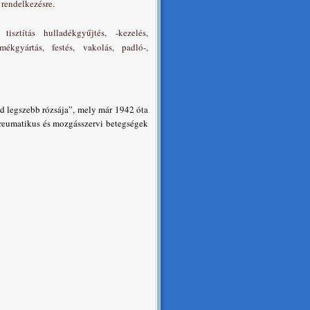
 rendelkezésre.
, tisztítás hulladékgyűjtés, -kezelés,
rmékgyártás, festés, vakolás, padló-,
ld legszebb rózsája”, mely már 1942 óta
reumatikus és mozgásszervi betegségek