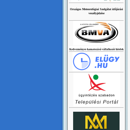
Országos Meteorológiai Szolgálat időjárási
veszélyjelzése
Kedvezményes kamatozású vállalkozói hitelek