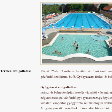
Termék, szolgáltatás:
Fürdő
: 25-és 33 méteres feszített víztükrű úszó 
Gyógyászat
gőzfürdő, szolárium, büfé.
: fiziko- és b
Gyógyászat szolgáltatásai:
száraz- és balneoterápiás kezelés víz alatti vízsugár 
négyrekeszes galvánfürdő, gyógymasszázs,gyógyúsz
víz alatti csoportos gyógytorna, reumatológiai szakr
A gyógyászati kezelések társadalombiztosítási f