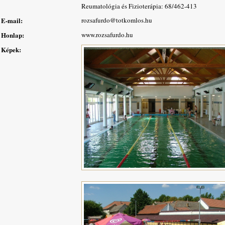
Reumatológia és Fizioterápia: 68/462-413
E-mail:
rozsafurdo@totkomlos.hu
Honlap:
www.rozsafurdo.hu
Képek: