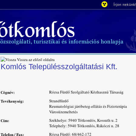
Írjon nekünk
Vissza az előző oldalra
Komlós Településszolgáltatási Kft.
Cégnév:
Rózsa Fürdő Szolgáltató Közhasznú Társaság
Tevékenység:
Strandfürdő
Reumatológiai járóbeteg-ellátás és Fizioterápia
Városüzemeltetés
Cím:
Székhelye: 5940 Tótkomlós, Kossuth u. 2
Telephely: 5940 Tótkomlós, Rákóczi u. 28
Telefon / Fax:
Rózsa Fürdő: 68/462-172