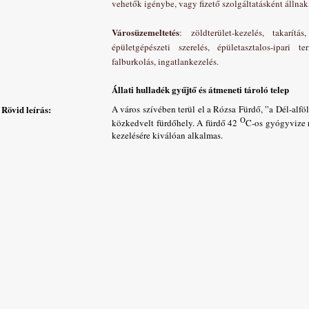
vehetők igénybe, vagy fizető szolgáltatásként állnak
Városüzemeltetés
: zöldterület-kezelés, takarítás
épületgépészeti szerelés, épületasztalos-ipari te
falburkolás, ingatlankezelés.
Állati hulladék gyűjtő és átmeneti tároló telep
Rövid leírás:
A város szívében terül el a Rózsa Fürdő, ”a Dél-alfö
O
közkedvelt fürdőhely. A fürdő 42
C-os gyógyvize 
kezelésére kiválóan alkalmas.