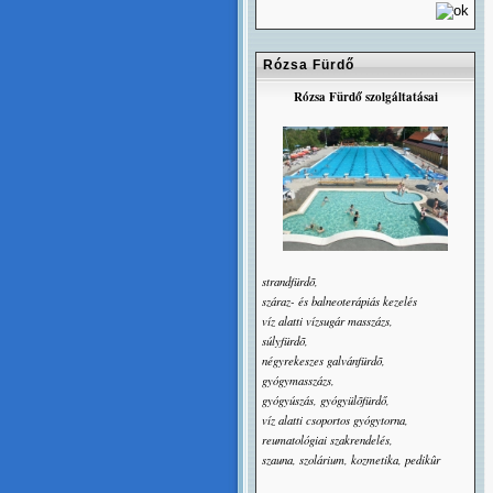
Rózsa Fürdő
Rózsa Fürdő szolgáltatásai
strandfürdõ,
száraz- és balneoterápiás kezelés
víz alatti vízsugár masszázs,
súlyfürdõ,
négyrekeszes galvánfürdõ,
gyógymasszázs,
gyógyúszás, gyógyülõfürdő,
víz alatti csoportos gyógytorna,
reumatológiai szakrendelés,
szauna, szolárium, kozmetika, pedikûr