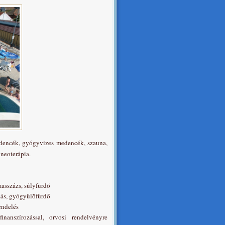
medencék, gyógyvizes medencék, szauna,
alneoterápia.
masszázs, súlyfürdõ
ás, gyógyülõfürdő
endelés
inanszírozással, orvosi rendelvényre