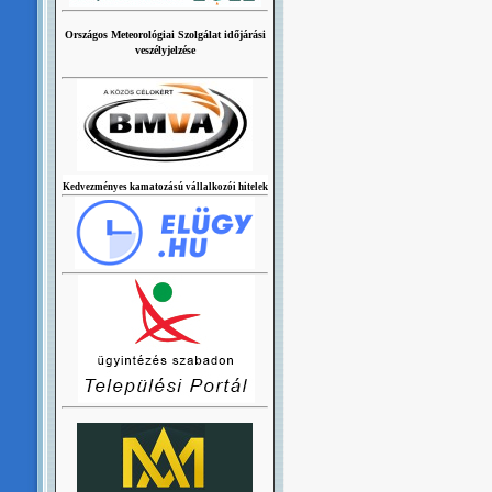
Országos Meteorológiai Szolgálat időjárási
veszélyjelzése
Kedvezményes kamatozású vállalkozói hitelek