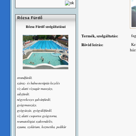
Rózsa Fürdő
Rózsa Fürdő szolgáltatásai
Termék, szolgáltatás:
fag
Rövid leírás:
Kel
ház
strandfürdõ,
száraz- és balneoterápiás kezelés
víz alatti vízsugár masszázs,
súlyfürdõ,
négyrekeszes galvánfürdõ,
gyógymasszázs,
gyógyúszás, gyógyülõfürdő,
víz alatti csoportos gyógytorna,
reumatológiai szakrendelés,
szauna, szolárium, kozmetika, pedikûr