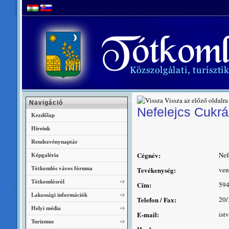
Vissza az előző oldalra
Navigáció
Nefelejcs Cukr
Kezdőlap
Híreink
Rendezvénynaptár
Cégnév:
Nef
Képgaléria
Tótkomlós város fóruma
Tevékenység:
ven
Tótkomlósról
Cím:
594
Lakossági információk
Telefon / Fax:
20/
Helyi média
E-mail:
ist
Turizmus