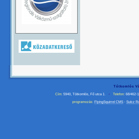
Tótkomlós Vá
Cím:
5940, Tótkomlós, Fő utca 1.
•
Telefon:
68/462-
programozás:
FlyingSquirrel CMS
-
Sulcz R