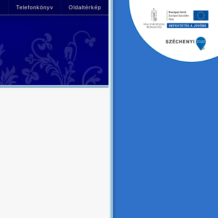
!
Telefonkönyv
Oldaltérkép