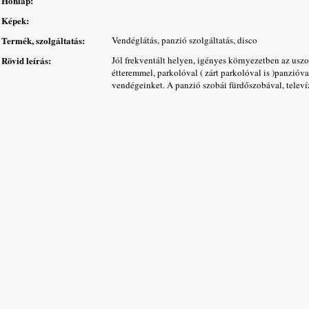
Honlap:
Képek:
Termék, szolgáltatás:
Vendéglátás, panzió szolgáltatás, disco
Rövid leírás:
Jól frekventált helyen, igényes környezetben az us
étteremmel, parkolóval ( zárt parkolóval is )panzió
vendégeinket. A panzió szobái fürdőszobával, televíz