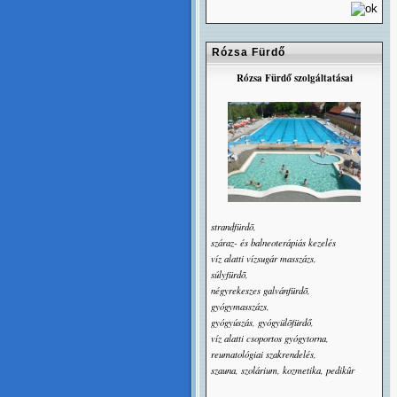
Rózsa Fürdő
Rózsa Fürdő szolgáltatásai
strandfürdõ,
száraz- és balneoterápiás kezelés
víz alatti vízsugár masszázs,
súlyfürdõ,
négyrekeszes galvánfürdõ,
gyógymasszázs,
gyógyúszás, gyógyülõfürdő,
víz alatti csoportos gyógytorna,
reumatológiai szakrendelés,
szauna, szolárium, kozmetika, pedikûr