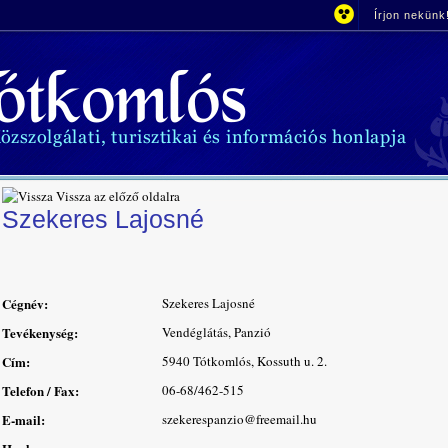
Írjon nekünk
Vissza az előző oldalra
Szekeres Lajosné
Cégnév:
Szekeres Lajosné
Tevékenység:
Vendéglátás, Panzió
Cím:
5940 Tótkomlós, Kossuth u. 2.
Telefon / Fax:
06-68/462-515
E-mail:
szekerespanzio@freemail.hu