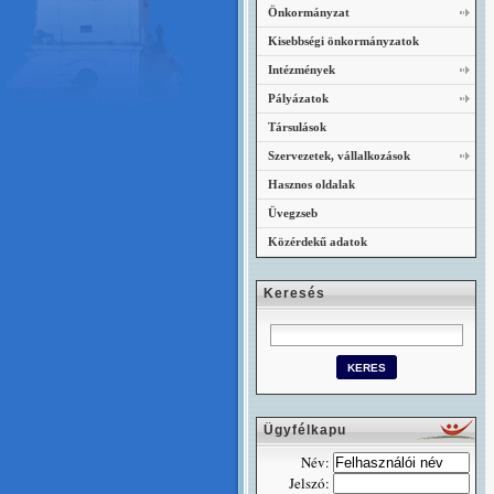
Önkormányzat
Kisebbségi önkormányzatok
Intézmények
Pályázatok
Társulások
Szervezetek, vállalkozások
Hasznos oldalak
Üvegzseb
Közérdekű adatok
Keresés
Ügyfélkapu
Név:
Jelszó: