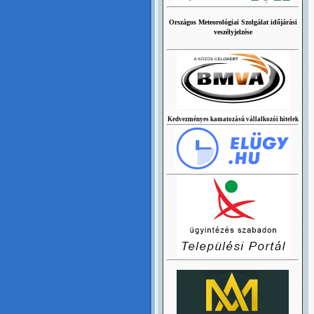
Országos Meteorológiai Szolgálat időjárási
veszélyjelzése
Kedvezményes kamatozású vállalkozói hitelek