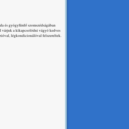
zoda és gyógyfürdő szomszédságában
val várjuk a kikapcsolódni vágyó kedves
ióval, légkondicionálóval felszereltek.