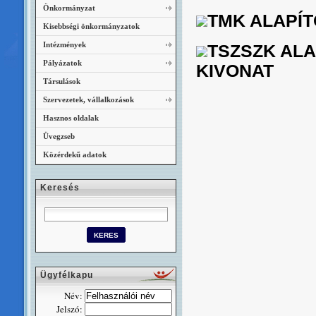
Önkormányzat
TMK ALAPÍT
Kisebbségi önkormányzatok
Intézmények
TSZSZK ALA
Pályázatok
KIVONAT
Társulások
Szervezetek, vállalkozások
Hasznos oldalak
Üvegzseb
Közérdekű adatok
Keresés
Ügyfélkapu
Név:
Jelszó: