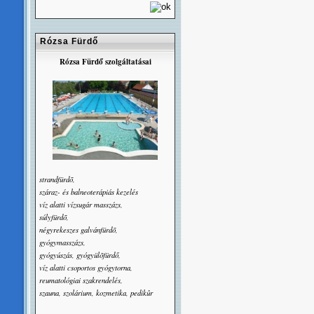
Rózsa Fürdő
Rózsa Fürdő szolgáltatásai
strandfürdõ,
száraz- és balneoterápiás kezelés
víz alatti vízsugár masszázs,
súlyfürdõ,
négyrekeszes galvánfürdõ,
gyógymasszázs,
gyógyúszás, gyógyülõfürdő,
víz alatti csoportos gyógytorna,
reumatológiai szakrendelés,
szauna, szolárium, kozmetika, pedikûr