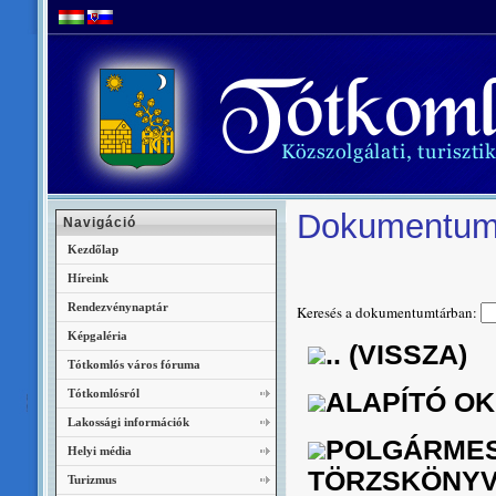
Dokumentum
Navigáció
Kezdőlap
Híreink
Rendezvénynaptár
Keresés a dokumentumtárban:
Képgaléria
.. (VISSZA)
Tótkomlós város fóruma
Tótkomlósról
ALAPÍTÓ OK
Lakossági információk
POLGÁRMEST
Helyi média
TÖRZSKÖNYV
Turizmus