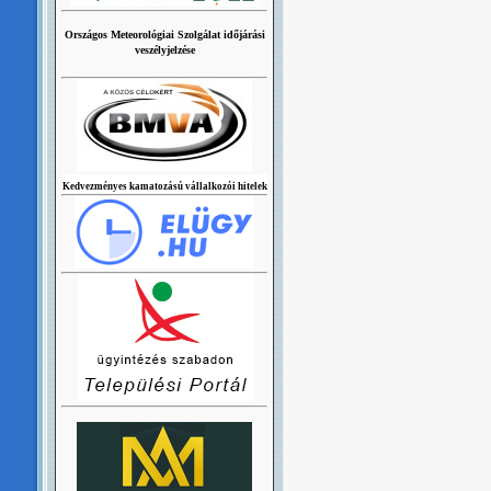
Országos Meteorológiai Szolgálat időjárási
veszélyjelzése
Kedvezményes kamatozású vállalkozói hitelek