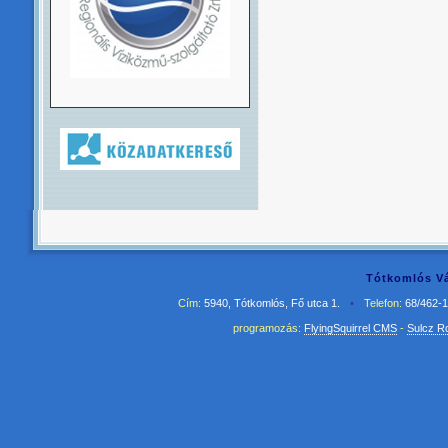
Tótkomlós Vá
Cím:
5940, Tótkomlós, Fő utca 1.
•
Telefon:
68/462-
programozás:
FlyingSquirrel CMS
-
Sulcz R