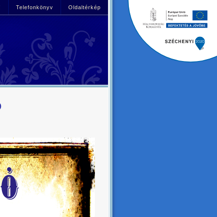
!
Telefonkönyv
Oldaltérkép
Ó