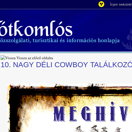
Írjon nekünk
Vissza az előző oldalra
10. NAGY DÉLI COWBOY TALÁLKOZ