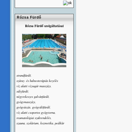
Rózsa Fürdő
Rózsa Fürdő szolgáltatásai
strandfürdõ,
száraz- és balneoterápiás kezelés
víz alatti vízsugár masszázs,
súlyfürdõ,
négyrekeszes galvánfürdõ,
gyógymasszázs,
gyógyúszás, gyógyülõfürdő,
víz alatti csoportos gyógytorna,
reumatológiai szakrendelés,
szauna, szolárium, kozmetika, pedikûr