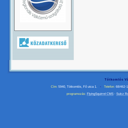
Tótkomlós Vá
Cím:
5940, Tótkomlós, Fő utca 1.
•
Telefon:
68/462-
programozás:
FlyingSquirrel CMS
-
Sulcz R