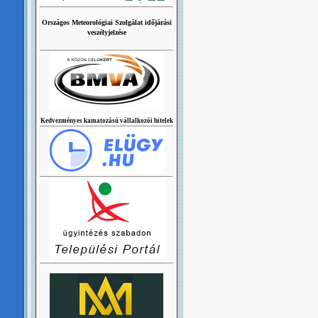
Országos Meteorológiai Szolgálat időjárási
veszélyjelzése
Kedvezményes kamatozású vállalkozói hitelek