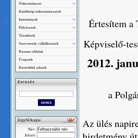
Önkormányzat
Kisebbségi önkormányzatok
Értesítem a 
Intézmények
Pályázatok
Társulások
Képviselő-test
Szervezetek, vállalkozások
Hasznos oldalak
2012. janu
Üvegzseb
Közérdekű adatok
Keresés
a Polgá
Az ülés napir
Ügyfélkapu
Név:
hirdetmény útj
Jelszó: