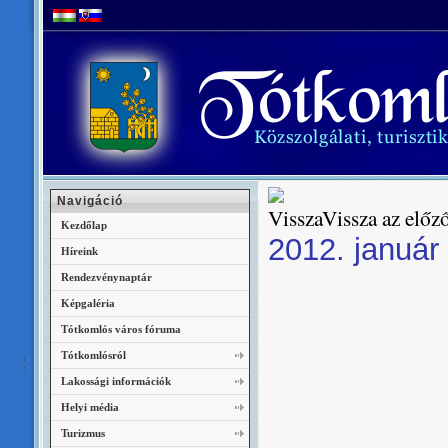
Navigáció
Vissza az előző
Kezdőlap
2012. január
Híreink
Rendezvénynaptár
Képgaléria
Tótkomlós város fóruma
Tótkomlósról
Lakossági információk
Helyi média
Turizmus