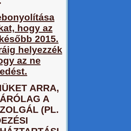
.
lebonyolítása
kat, hogy az
gkésőbb 2015.
ráig helyezzék
hogy az ne
edést.
MÜKET ARRA,
ZÁRÓLAG A
ZOLGÁL (PL.
EZÉSI