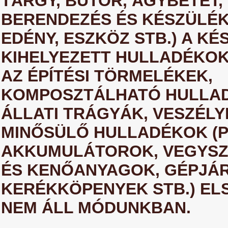
TÁRGY, BÚTOR, ÁGYBETÉT,
BERENDEZÉS ÉS KÉSZÜLÉK
EDÉNY, ESZKÖZ STB.) A KÉ
KIHELYEZETT HULLADÉKOK
AZ ÉPÍTÉSI TÖRMELÉKEK,
KOMPOSZTÁLHATÓ HULLA
ÁLLATI TRÁGYÁK, VESZÉL
MINŐSÜLŐ HULLADÉKOK (P
AKKUMULÁTOROK, VEGYSZ
ÉS KENŐANYAGOK, GÉPJÁ
KERÉKKÖPENYEK STB.) EL
NEM ÁLL MÓDUNKBAN.