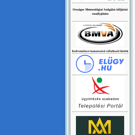
Országos Meteorológiai Szolgálat időjárási
veszélyjelzése
Kedvezményes kamatozású vállalkozói hitelek