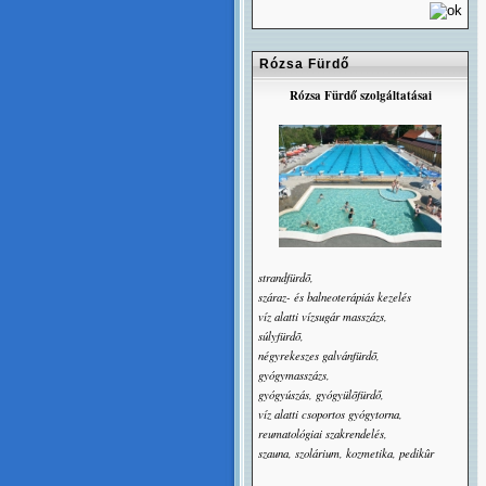
Rózsa Fürdő
Rózsa Fürdő szolgáltatásai
strandfürdõ,
száraz- és balneoterápiás kezelés
víz alatti vízsugár masszázs,
súlyfürdõ,
négyrekeszes galvánfürdõ,
gyógymasszázs,
gyógyúszás, gyógyülõfürdő,
víz alatti csoportos gyógytorna,
reumatológiai szakrendelés,
szauna, szolárium, kozmetika, pedikûr