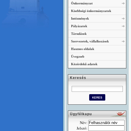
Önkormányzat
Kisebbségi önkormányzatok
Intézmények
Pályázatok
Társulások
Szervezetek, vállalkozások
Hasznos oldalak
Üvegzseb
Közérdekű adatok
Keresés
Ügyfélkapu
Név:
Jelszó: