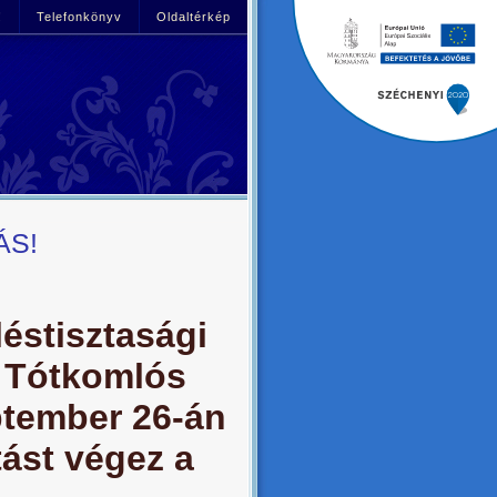
!
Telefonkönyv
Oldaltérkép
ÁS!
éstisztasági
a Tótkomlós
ptember 26-án
ást végez a