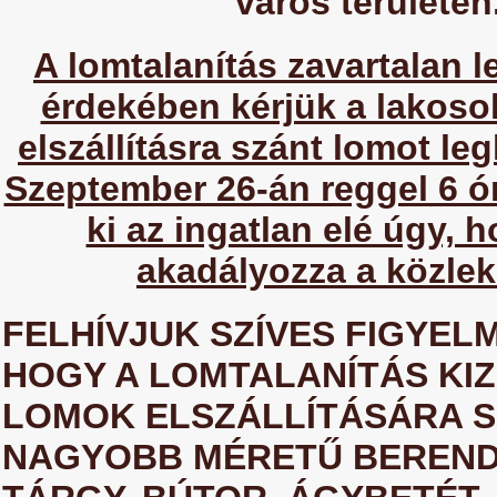
város területén
A lomtalanítás zavartalan 
érdekében kérjük a lakoso
elszállításra szánt lomot le
Szeptember 26-án reggel 6 ó
ki az ingatlan elé úgy, 
akadályozza a közlek
FELHÍVJUK SZÍVES FIGYEL
HOGY A LOMTALANÍTÁS KI
LOMOK ELSZÁLLÍTÁSÁRA S
NAGYOBB MÉRETŰ BEREND