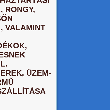
 HÁZTARTÁSI
, RONGY,
SŐN
, VALAMINT
DÉKOK,
YESNEK
L.
EREK, ÜZEM-
RMŰ
SZÁLLÍTÁSA