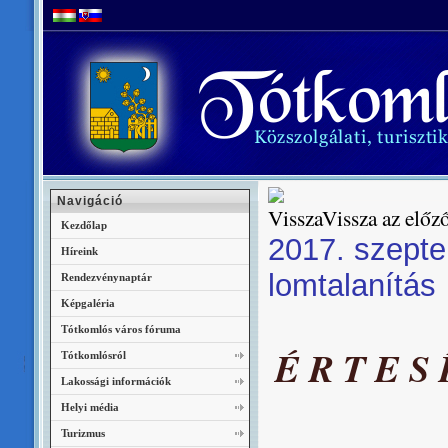
Navigáció
Vissza az előző
Kezdőlap
2017. szept
Híreink
lomtalanítás
Rendezvénynaptár
Képgaléria
Tótkomlós város fóruma
É R T E S 
Tótkomlósról
Lakossági információk
Helyi média
Turizmus