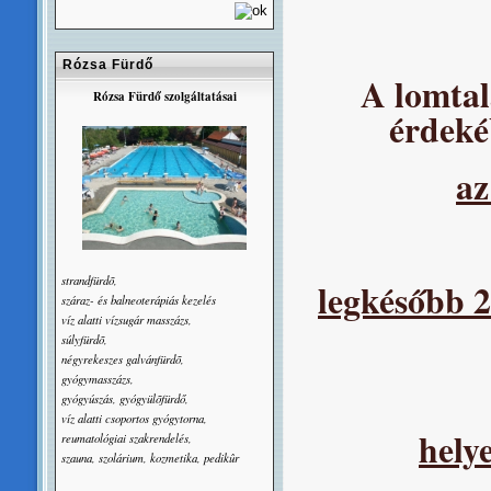
Rózsa Fürdő
A lomtal
Rózsa Fürdő szolgáltatásai
érdeké
az
strandfürdõ,
legkésőbb
2
száraz- és balneoterápiás kezelés
víz alatti vízsugár masszázs,
súlyfürdõ,
négyrekeszes galvánfürdõ,
gyógymasszázs,
gyógyúszás, gyógyülõfürdő,
víz alatti csoportos gyógytorna,
helye
reumatológiai szakrendelés,
szauna, szolárium, kozmetika, pedikûr