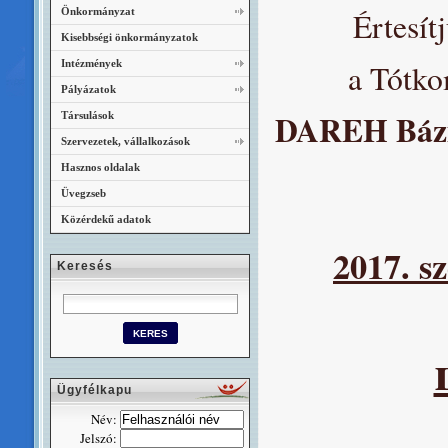
Önkormányzat
Értesít
Kisebbségi önkormányzatok
Intézmények
a Tótko
Pályázatok
DAREH Bázis
Társulások
Szervezetek, vállalkozások
Hasznos oldalak
Üvegzseb
Közérdekű adatok
2017. s
Keresés
Ügyfélkapu
Név:
Jelszó: