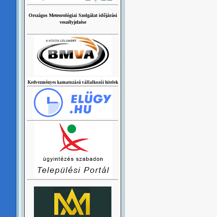
Országos Meteorológiai Szolgálat időjárási
veszélyjelzése
Kedvezményes kamatozású vállalkozói hitelek