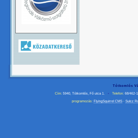
Tótkomlós Vá
Cím:
5940, Tótkomlós, Fő utca 1.
•
Telefon:
68/462-
programozás:
FlyingSquirrel CMS
-
Sulcz R