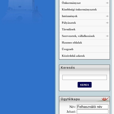
Önkormányzat
Kisebbségi önkormányzatok
Intézmények
Pályázatok
Társulások
Szervezetek, vállalkozások
Hasznos oldalak
Üvegzseb
Közérdekű adatok
Keresés
Ügyfélkapu
Név:
Jelszó: