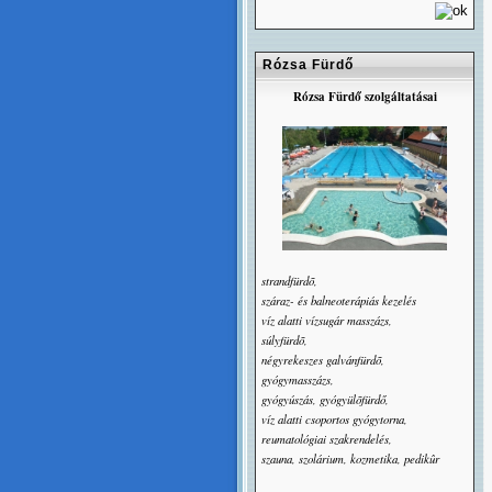
Rózsa Fürdő
Rózsa Fürdő szolgáltatásai
strandfürdõ,
száraz- és balneoterápiás kezelés
víz alatti vízsugár masszázs,
súlyfürdõ,
négyrekeszes galvánfürdõ,
gyógymasszázs,
gyógyúszás, gyógyülõfürdő,
víz alatti csoportos gyógytorna,
reumatológiai szakrendelés,
szauna, szolárium, kozmetika, pedikûr