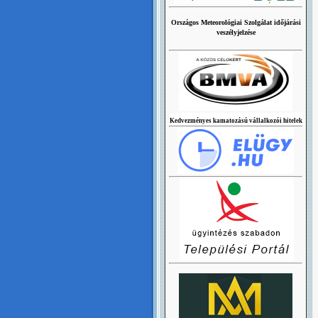
Országos Meteorológiai Szolgálat időjárási
veszélyjelzése
Kedvezményes kamatozású vállalkozói hitelek