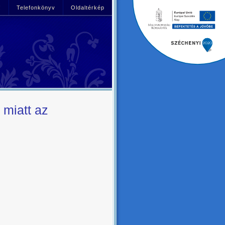
!
Telefonkönyv
Oldaltérkép
 miatt az