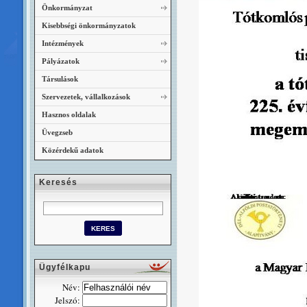
Önkormányzat
Kisebbségi önkormányzatok
Intézmények
Pályázatok
Társulások
Szervezetek, vállalkozások
Hasznos oldalak
Üvegzseb
Közérdekű adatok
Keresés
Ügyfélkapu
Név:
Jelszó: