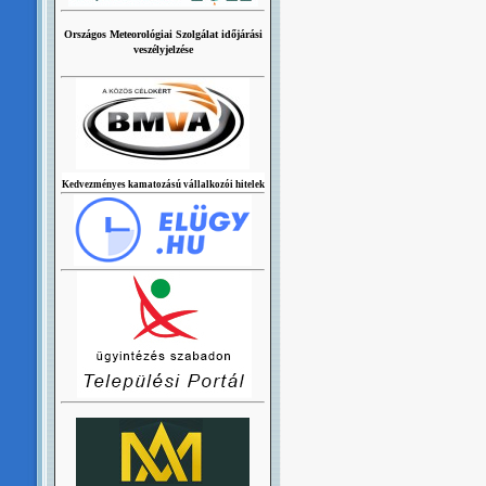
Országos Meteorológiai Szolgálat időjárási
veszélyjelzése
Kedvezményes kamatozású vállalkozói hitelek