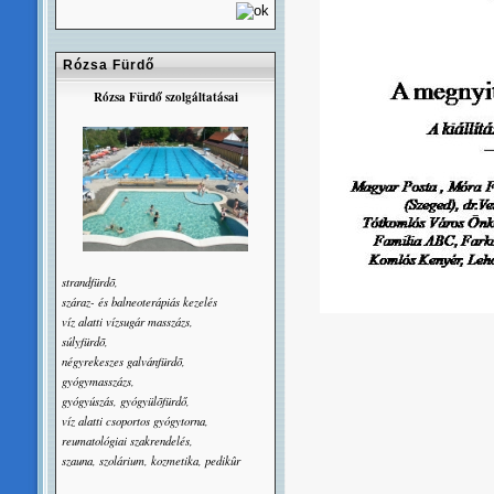
Rózsa Fürdő
Rózsa Fürdő szolgáltatásai
strandfürdõ,
száraz- és balneoterápiás kezelés
víz alatti vízsugár masszázs,
súlyfürdõ,
négyrekeszes galvánfürdõ,
gyógymasszázs,
gyógyúszás, gyógyülõfürdő,
víz alatti csoportos gyógytorna,
reumatológiai szakrendelés,
szauna, szolárium, kozmetika, pedikûr