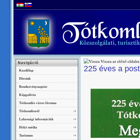
Vissza az előző oldalra
Navigáció
225 éves a pos
Kezdőlap
Híreink
Rendezvénynaptár
Képgaléria
Tótkomlós város fóruma
Tótkomlósról
Lakossági információk
Helyi média
Turizmus