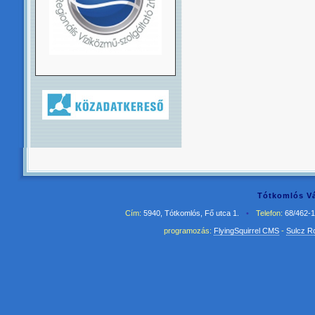
Tótkomlós Vá
Cím:
5940, Tótkomlós, Fő utca 1.
•
Telefon:
68/462-
programozás:
FlyingSquirrel CMS
-
Sulcz R