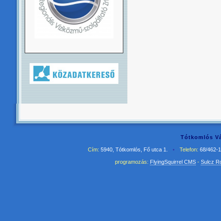
Tótkomlós Vá
Cím:
5940, Tótkomlós, Fő utca 1.
•
Telefon:
68/462-
programozás:
FlyingSquirrel CMS
-
Sulcz R