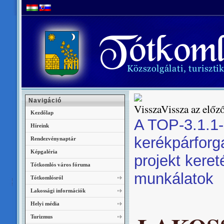
Navigáció
Vissza az előző
Kezdőlap
A TOP-3.1.1
Híreink
kerékpárforga
Rendezvénynaptár
Képgaléria
projekt keret
Tótkomlós város fóruma
munkálatok
Tótkomlósról
Lakossági információk
Helyi média
Turizmus