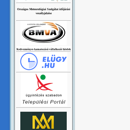
Országos Meteorológiai Szolgálat időjárási
veszélyjelzése
Kedvezményes kamatozású vállalkozói hitelek