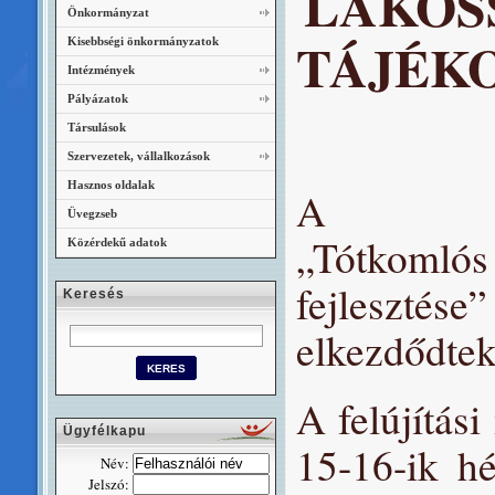
LAKOS
Önkormányzat
TÁJÉK
Kisebbségi önkormányzatok
Intézmények
Pályázatok
Társulások
Szervezetek, vállalkozások
Hasznos oldalak
A TOP-3
Üvegzseb
„Tótkomlós
Közérdekű adatok
fejleszté
Keresés
elkezdődtek
A felújítási
Ügyfélkapu
15-16-ik hé
Név:
Jelszó: