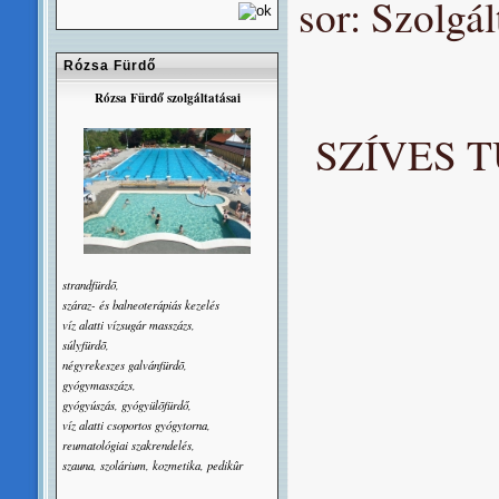
sor: Szolgál
Rózsa Fürdő
Rózsa Fürdő szolgáltatásai
SZÍVES 
strandfürdõ,
száraz- és balneoterápiás kezelés
víz alatti vízsugár masszázs,
súlyfürdõ,
négyrekeszes galvánfürdõ,
gyógymasszázs,
gyógyúszás, gyógyülõfürdő,
víz alatti csoportos gyógytorna,
reumatológiai szakrendelés,
szauna, szolárium, kozmetika, pedikûr