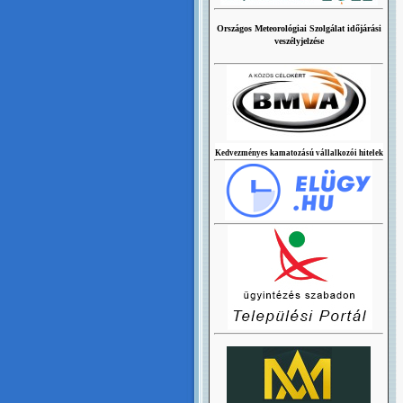
Országos Meteorológiai Szolgálat időjárási
veszélyjelzése
Kedvezményes kamatozású vállalkozói hitelek