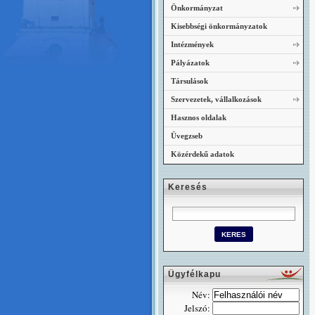
Önkormányzat
Kisebbségi önkormányzatok
Intézmények
Pályázatok
Társulások
Szervezetek, vállalkozások
Hasznos oldalak
Üvegzseb
Közérdekű adatok
Keresés
Ügyfélkapu
Név:
Jelszó: