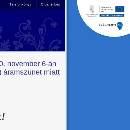
!
Telefonkönyv
Oldaltérkép
20. november 6-án
) áramszünet miatt
k!