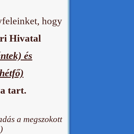
yfeleinket, hogy
ri Hivatal
ntek) és
hétfő)
a tart.
adás a megszokott
)