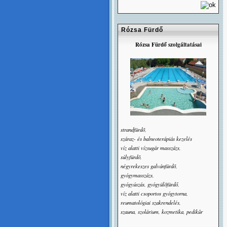
Rózsa Fürdő
Rózsa Fürdő szolgáltatásai
strandfürdõ,
száraz- és balneoterápiás kezelés
víz alatti vízsugár masszázs,
súlyfürdõ,
négyrekeszes galvánfürdõ,
gyógymasszázs,
gyógyúszás, gyógyülõfürdő,
víz alatti csoportos gyógytorna,
reumatológiai szakrendelés,
szauna, szolárium, kozmetika, pedikûr