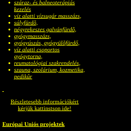
száraz- és balneoterápiás
kezelés
víz alatti vízsugár masszázs,
súlyfürdõ,
négyrekeszes galvánfürdõ,
gyógymasszázs,
gyógyúszás, gyógyülõfürdő,
víz alatti csoportos
gyógytorna,
reumatológiai szakrendelés,
szauna, szolárium, kozmetika,
pedikûr
Részletesebb információkért
kérjük kattinstson ide!
Európai Uniós projektek