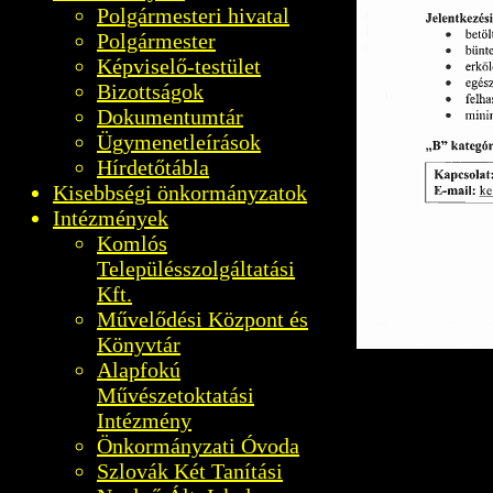
Polgármesteri hivatal
Polgármester
Képviselő-testület
Bizottságok
Dokumentumtár
Ügymenetleírások
Hírdetőtábla
Kisebbségi önkormányzatok
Intézmények
Komlós
Településszolgáltatási
Kft.
Művelődési Központ és
Könyvtár
Alapfokú
Művészetoktatási
Intézmény
Önkormányzati Óvoda
Szlovák Két Tanítási