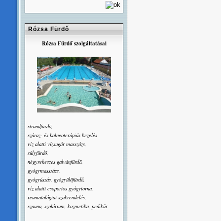
Rózsa Fürdő
Rózsa Fürdő szolgáltatásai
strandfürdõ,
száraz- és balneoterápiás kezelés
víz alatti vízsugár masszázs,
súlyfürdõ,
négyrekeszes galvánfürdõ,
gyógymasszázs,
gyógyúszás, gyógyülõfürdő,
víz alatti csoportos gyógytorna,
reumatológiai szakrendelés,
szauna, szolárium, kozmetika, pedikûr