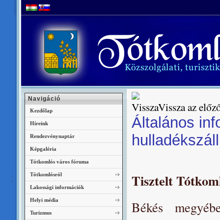
Navigáció
Vissza az előző
Kezdőlap
Általános in
Híreink
hulladékszál
Rendezvénynaptár
Képgaléria
Tótkomlós város fóruma
Tótkomlósról
Tisztelt Tótkom
Lakossági információk
Helyi média
Békés megyében
Turizmus