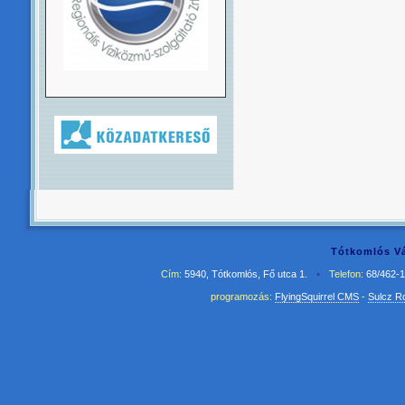
Tótkomlós Vá
Cím:
5940, Tótkomlós, Fő utca 1.
•
Telefon:
68/462-
programozás:
FlyingSquirrel CMS
-
Sulcz R