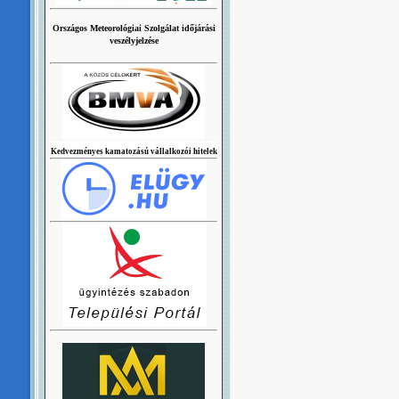
Országos Meteorológiai Szolgálat időjárási
veszélyjelzése
Kedvezményes kamatozású vállalkozói hitelek