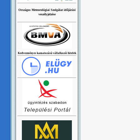
Országos Meteorológiai Szolgálat időjárási
veszélyjelzése
Kedvezményes kamatozású vállalkozói hitelek