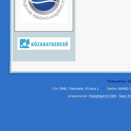
Tótkomlós Vá
Cím:
5940, Tótkomlós, Fő utca 1.
•
Telefon:
68/462-
programozás:
FlyingSquirrel CMS
-
Sulcz R