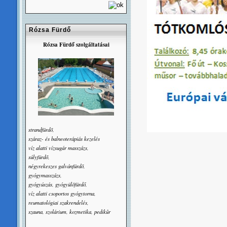
Rózsa Fürdő
Rózsa Fürdő szolgáltatásai
strandfürdõ,
száraz- és balneoterápiás kezelés
víz alatti vízsugár masszázs,
súlyfürdõ,
négyrekeszes galvánfürdõ,
gyógymasszázs,
gyógyúszás, gyógyülõfürdő,
víz alatti csoportos gyógytorna,
reumatológiai szakrendelés,
szauna, szolárium, kozmetika, pedikûr