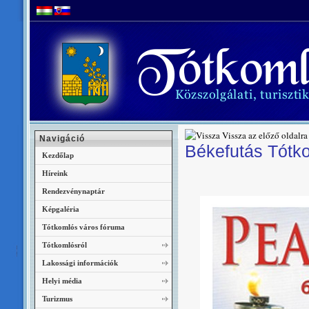
Vissza az előző oldalra
Navigáció
Békefutás Tótk
Kezdőlap
Híreink
Rendezvénynaptár
Képgaléria
Tótkomlós város fóruma
Tótkomlósról
Lakossági információk
Helyi média
Turizmus