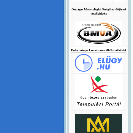
Országos Meteorológiai Szolgálat időjárási
veszélyjelzése
Kedvezményes kamatozású vállalkozói hitelek