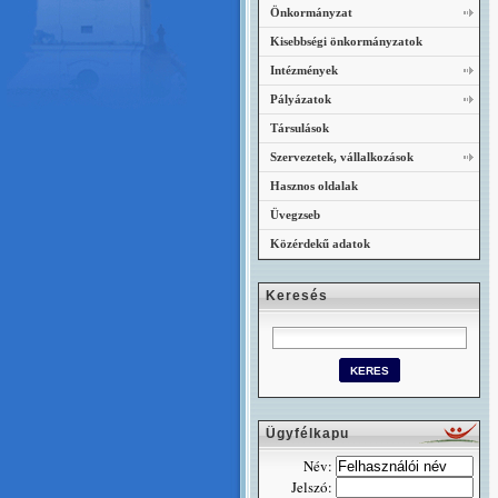
Önkormányzat
Kisebbségi önkormányzatok
Intézmények
Pályázatok
Társulások
Szervezetek, vállalkozások
Hasznos oldalak
Üvegzseb
Közérdekű adatok
Keresés
Ügyfélkapu
Név:
Jelszó: