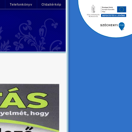
!
Telefonkönyv
Oldaltérkép