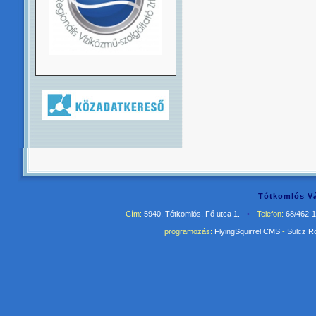
Tótkomlós Vá
Cím:
5940, Tótkomlós, Fő utca 1.
•
Telefon:
68/462-
programozás:
FlyingSquirrel CMS
-
Sulcz R