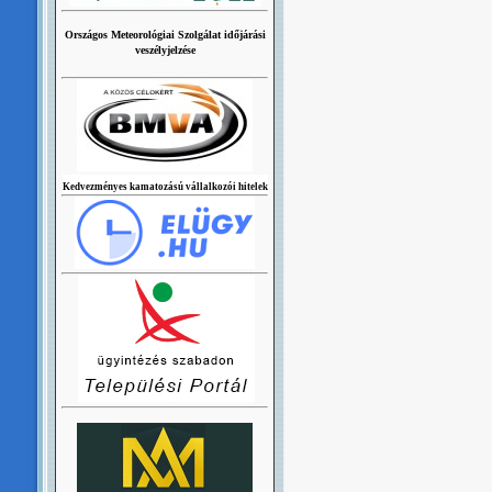
Országos Meteorológiai Szolgálat időjárási
veszélyjelzése
Kedvezményes kamatozású vállalkozói hitelek