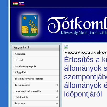
Navigáció
Vissza az előző
Kezdőlap
Értesítés a 
Híreink
állományok 
Rendezvénynaptár
Képgaléria
szempontjábó
Tótkomlós város fóruma
állományok é
Tótkomlósról
Lakossági információk
időpontjáról
Helyi média
Turizmus