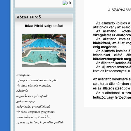
Rózsa Fürdő
Rózsa Fürdő szolgáltatásai
strandfürdõ,
száraz- és balneoterápiás kezelés
víz alatti vízsugár masszázs,
súlyfürdõ,
négyrekeszes galvánfürdõ,
gyógymasszázs,
gyógyúszás, gyógyülõfürdő,
víz alatti csoportos gyógytorna,
reumatológiai szakrendelés,
szauna, szolárium, kozmetika, pedikûr