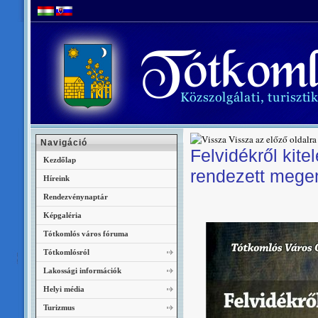
Vissza az előző oldalra
Navigáció
Felvidékről kit
Kezdőlap
rendezett meg
Híreink
Rendezvénynaptár
Képgaléria
Tótkomlós város fóruma
Tótkomlósról
Lakossági információk
Helyi média
Turizmus