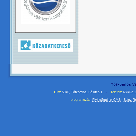
Tótkomlós Vá
Cím:
5940, Tótkomlós, Fő utca 1.
•
Telefon:
68/462-
programozás:
FlyingSquirrel CMS
-
Sulcz R