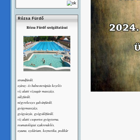
Rózsa Fürdő
Rózsa Fürdő szolgáltatásai
strandfürdõ,
száraz- és balneoterápiás kezelés
víz alatti vízsugár masszázs,
súlyfürdõ,
négyrekeszes galvánfürdõ,
gyógymasszázs,
gyógyúszás, gyógyülõfürdő,
víz alatti csoportos gyógytorna,
reumatológiai szakrendelés,
szauna, szolárium, kozmetika, pedikûr