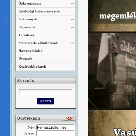
Önkormányzat
Kisebbségi önkormányzatok
Intézmények
Pályázatok
Társulások
Szervezetek, vállalkozások
Hasznos oldalak
Üvegzseb
Közérdekű adatok
Keresés
Ügyfélkapu
Név:
Jelszó: