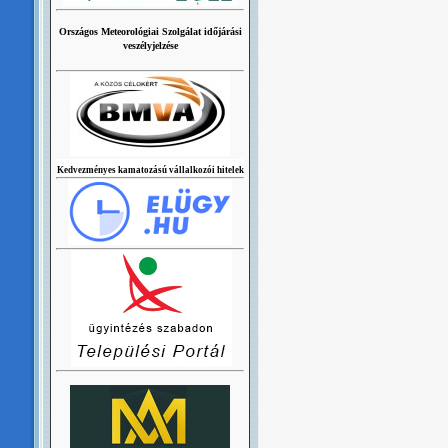
Országos Meteorológiai Szolgálat időjárási
veszélyjelzése
Kedvezményes kamatozású vállalkozói hitelek