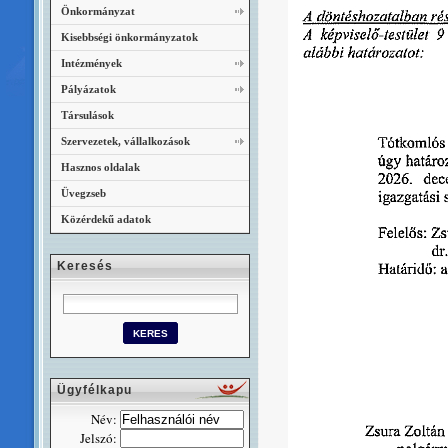
Önkormányzat
Kisebbségi önkormányzatok
Intézmények
Pályázatok
Társulások
Szervezetek, vállalkozások
Hasznos oldalak
Üvegzseb
Közérdekű adatok
Keresés
Ügyfélkapu
Név:
Jelszó: