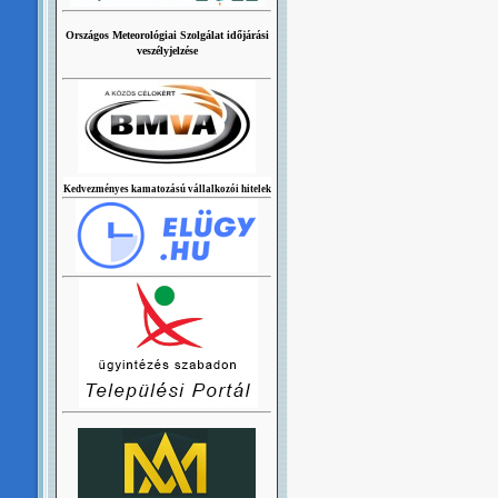
Országos Meteorológiai Szolgálat időjárási
veszélyjelzése
Kedvezményes kamatozású vállalkozói hitelek