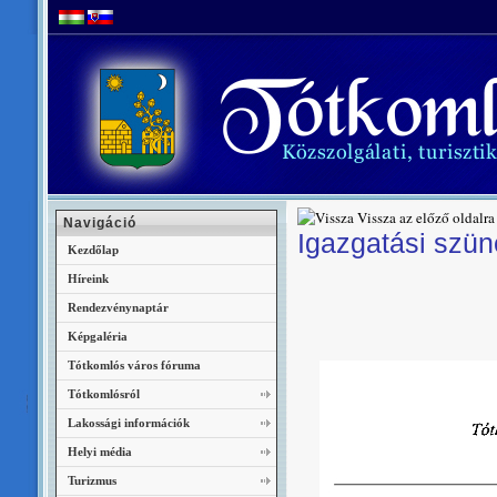
Vissza az előző oldalra
Navigáció
Igazgatási szün
Kezdőlap
Híreink
Rendezvénynaptár
Képgaléria
Tótkomlós város fóruma
Tótkomlósról
Lakossági információk
Helyi média
Turizmus