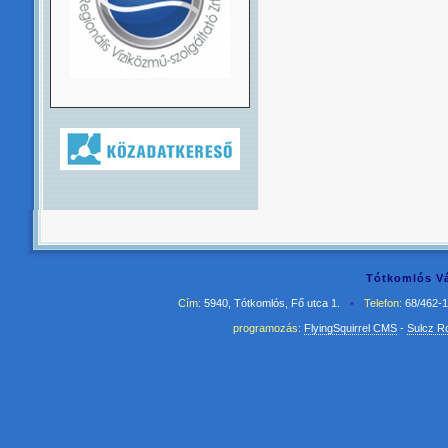
Tótkomlós Vá
Cím:
5940, Tótkomlós, Fő utca 1.
•
Telefon:
68/462-
programozás:
FlyingSquirrel CMS
-
Sulcz R