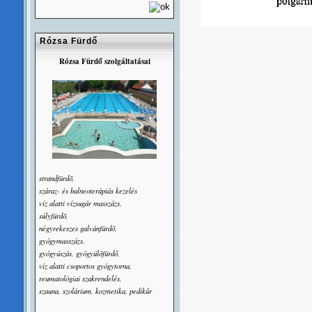
Rózsa Fürdő
Rózsa Fürdő szolgáltatásai
strandfürdõ,
száraz- és balneoterápiás kezelés
víz alatti vízsugár masszázs,
súlyfürdõ,
négyrekeszes galvánfürdõ,
gyógymasszázs,
gyógyúszás, gyógyülõfürdő,
víz alatti csoportos gyógytorna,
reumatológiai szakrendelés,
szauna, szolárium, kozmetika, pedikûr