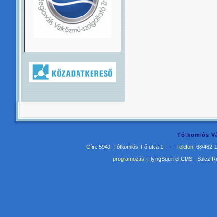
Tótkomlós Vá
Cím:
5940, Tótkomlós, Fő utca 1.
•
Telefon:
68/462-
programozás:
FlyingSquirrel CMS
-
Sulcz R