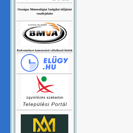
Országos Meteorológiai Szolgálat időjárási
veszélyjelzése
Kedvezményes kamatozású vállalkozói hitelek