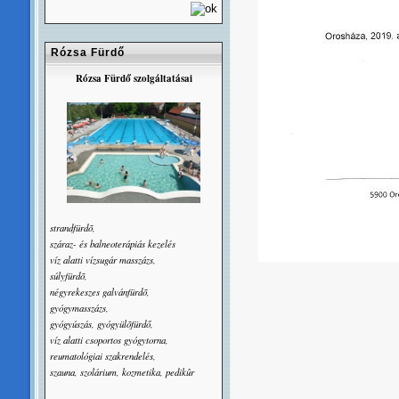
Rózsa Fürdő
Rózsa Fürdő szolgáltatásai
strandfürdõ,
száraz- és balneoterápiás kezelés
víz alatti vízsugár masszázs,
súlyfürdõ,
négyrekeszes galvánfürdõ,
gyógymasszázs,
gyógyúszás, gyógyülõfürdő,
víz alatti csoportos gyógytorna,
reumatológiai szakrendelés,
szauna, szolárium, kozmetika, pedikûr