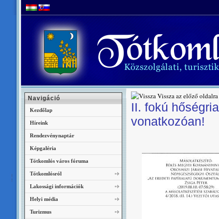
Vissza az előző oldalra
Navigáció
II. fokú hőségri
Kezdőlap
vonatkozóan!
Híreink
Rendezvénynaptár
Képgaléria
Tótkomlós város fóruma
Tótkomlósról
Lakossági információk
Helyi média
Turizmus