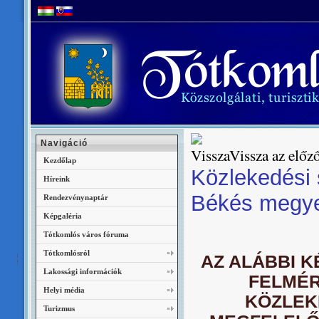
Navigáció
Vissza az előző
Kezdőlap
Közlekedési 
Híreink
Békés megy
Rendezvénynaptár
Képgaléria
Tótkomlós város fóruma
Tótkomlósról
AZ ALÁBBI 
Lakossági információk
FELMÉR
Helyi média
KÖZLEK
Turizmus