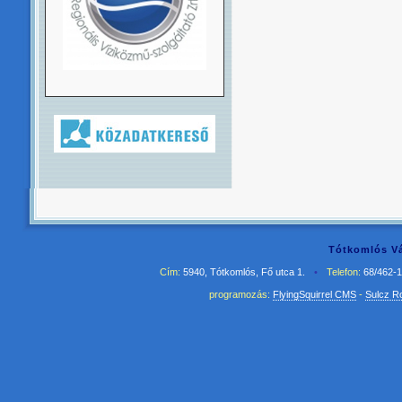
Tótkomlós Vá
Cím:
5940, Tótkomlós, Fő utca 1.
•
Telefon:
68/462-
programozás:
FlyingSquirrel CMS
-
Sulcz R