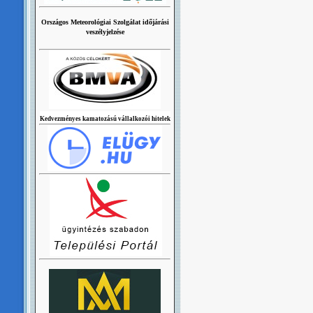
Országos Meteorológiai Szolgálat időjárási
veszélyjelzése
Kedvezményes kamatozású vállalkozói hitelek