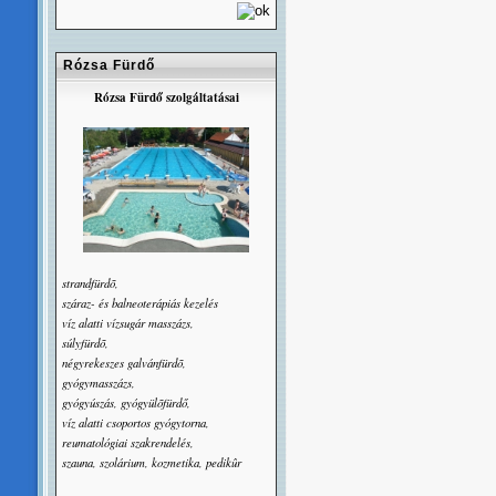
Rózsa Fürdő
Rózsa Fürdő szolgáltatásai
strandfürdõ,
száraz- és balneoterápiás kezelés
víz alatti vízsugár masszázs,
súlyfürdõ,
négyrekeszes galvánfürdõ,
gyógymasszázs,
gyógyúszás, gyógyülõfürdő,
víz alatti csoportos gyógytorna,
reumatológiai szakrendelés,
szauna, szolárium, kozmetika, pedikûr