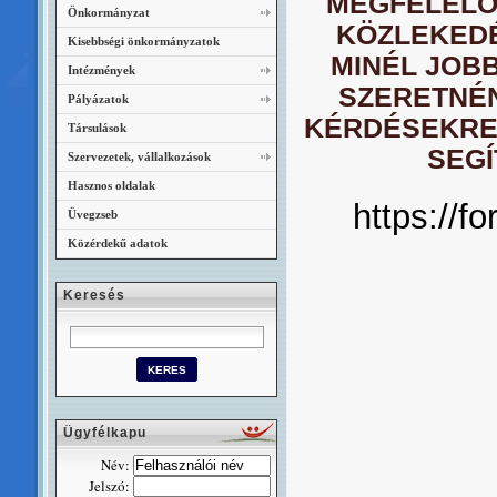
MEGFELELŐE
Önkormányzat
KÖZLEKEDÉ
Kisebbségi önkormányzatok
MINÉL JOBB
Intézmények
SZERETNÉN
Pályázatok
KÉRDÉSEKRE 
Társulások
SEGÍ
Szervezetek, vállalkozások
Hasznos oldalak
https://
Üvegzseb
Közérdekű adatok
Keresés
Ügyfélkapu
Név:
Jelszó: