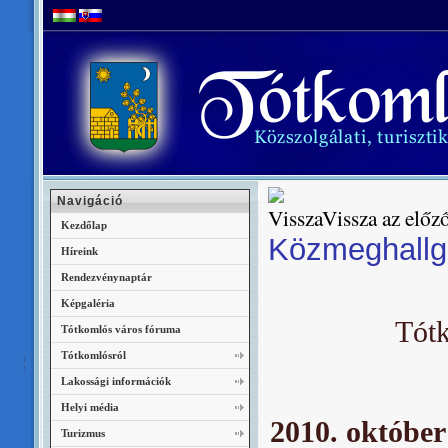
Navigáció
Vissza az előző
Kezdőlap
Közmeghallg
Híreink
Rendezvénynaptár
Képgaléria
Tót
Tótkomlós város fóruma
Tótkomlósról
Lakossági információk
Helyi média
2010. október
Turizmus