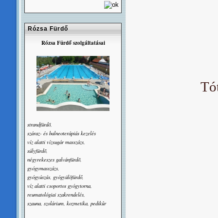
Rózsa Fürdő
Rózsa Fürdő szolgáltatásai
Tó
strandfürdõ,
száraz- és balneoterápiás kezelés
víz alatti vízsugár masszázs,
súlyfürdõ,
négyrekeszes galvánfürdõ,
gyógymasszázs,
gyógyúszás, gyógyülõfürdő,
víz alatti csoportos gyógytorna,
reumatológiai szakrendelés,
szauna, szolárium, kozmetika, pedikûr