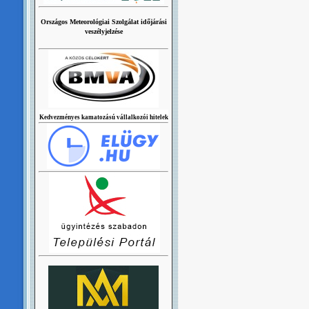
Országos Meteorológiai Szolgálat időjárási
veszélyjelzése
Kedvezményes kamatozású vállalkozói hitelek