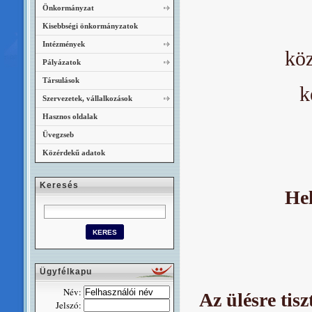
Önkormányzat
Kisebbségi önkormányzatok
Intézmények
köz
Pályázatok
Társulások
k
Szervezetek, vállalkozások
Hasznos oldalak
Üvegzseb
Közérdekű adatok
Keresés
Hel
Ügyfélkapu
Név:
Az ülésre tisz
Jelszó: