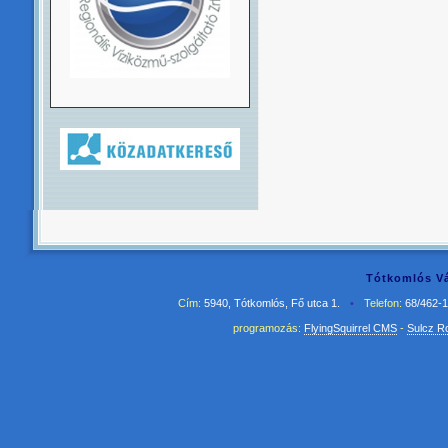
Tótkomlós Vá
Cím:
5940, Tótkomlós, Fő utca 1.
•
Telefon:
68/462-
programozás:
FlyingSquirrel CMS
-
Sulcz R