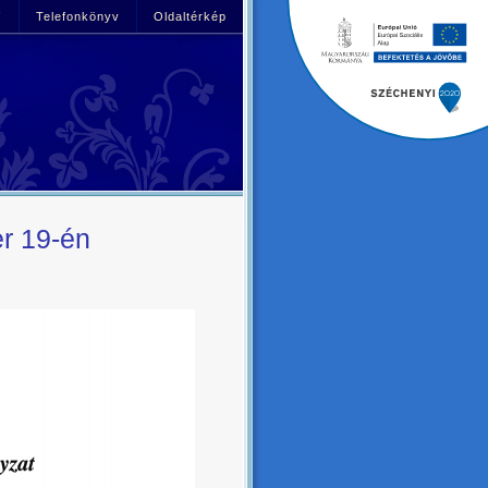
!
Telefonkönyv
Oldaltérkép
 19-én