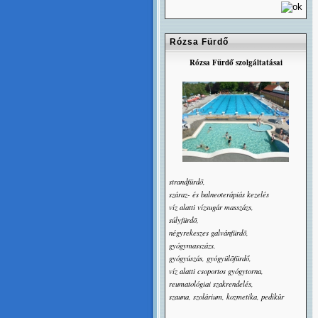
Rózsa Fürdő
Rózsa Fürdő szolgáltatásai
strandfürdõ,
száraz- és balneoterápiás kezelés
víz alatti vízsugár masszázs,
súlyfürdõ,
négyrekeszes galvánfürdõ,
gyógymasszázs,
gyógyúszás, gyógyülõfürdő,
víz alatti csoportos gyógytorna,
reumatológiai szakrendelés,
szauna, szolárium, kozmetika, pedikûr