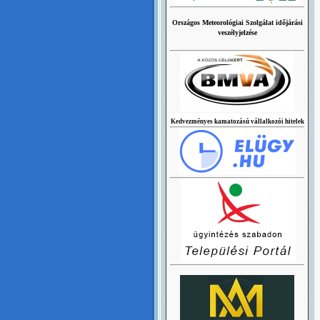
Országos Meteorológiai Szolgálat időjárási
veszélyjelzése
Kedvezményes kamatozású vállalkozói hitelek