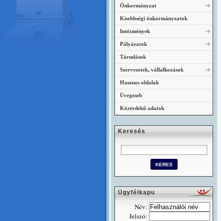
Önkormányzat
Kisebbségi önkormányzatok
Intézmények
Pályázatok
Társulások
Szervezetek, vállalkozások
Hasznos oldalak
Üvegzseb
Közérdekű adatok
Keresés
Ügyfélkapu
Név:
Jelszó: