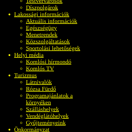
Testvérvárosok
Díszpolgárok
Lakossági információk
Aktuális információk
Egészségügy
Menetrendek
Közszolgáltatások
Sportolási lehetőségek
Helyi média
Komlósi hírmondó
Komlós TV
Turizmus
Látnivalók
Rózsa Fürdő
Programajánlatok a
környéken
Szálláshelyek
Vendéglátóhelyek
Gyűjteményeink
Önkormányzat