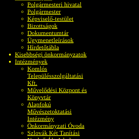
Polgármesteri hivatal
Polgármester
Képviselő-testület
Bizottságok
Dokumentumtár
Ügymenetleírások
Hírdetőtábla
Kisebbségi önkormányzatok
Intézmények
Komlós
Településszolgáltatási
Kft.
Művelődési Központ és
Könyvtár
Alapfokú
Művészetoktatási
Intézmény
Önkormányzati Óvoda
Szlovák Két Tanítási