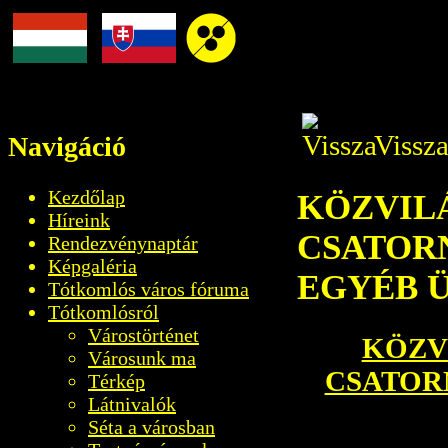
Vissza
Navigáció
Kezdőlap
KÖZVIL
Híreink
CSATOR
Rendezvénynaptár
Képgaléria
EGYÉB 
Tótkomlós város fóruma
Tótkomlósról
Várostörténet
KÖZV
Városunk ma
CSATOR
Térkép
Látnivalók
Séta a városban