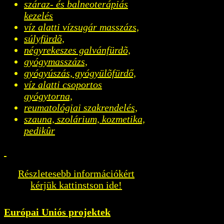
száraz- és balneoterápiás
kezelés
víz alatti vízsugár masszázs,
súlyfürdõ,
négyrekeszes galvánfürdõ,
gyógymasszázs,
gyógyúszás, gyógyülõfürdő,
víz alatti csoportos
gyógytorna,
reumatológiai szakrendelés,
szauna, szolárium, kozmetika,
pedikûr
Részletesebb információkért
kérjük kattinstson ide!
Európai Uniós projektek