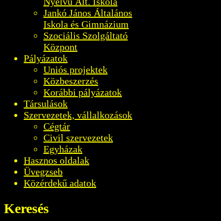
Nyelvű Ált. Iskola
Jankó János Általános
Iskola és Gimnázium
Szociális Szolgáltató
Központ
Pályázatok
Uniós projektek
Közbeszerzés
Korábbi pályázatok
Társulások
Szervezetek, vállalkozások
Cégtár
Civil szervezetek
Egyházak
Hasznos oldalak
Üvegzseb
Közérdekű adatok
Keresés