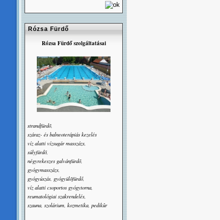
Rózsa Fürdő
Rózsa Fürdő szolgáltatásai
strandfürdõ,
száraz- és balneoterápiás kezelés
víz alatti vízsugár masszázs,
súlyfürdõ,
négyrekeszes galvánfürdõ,
gyógymasszázs,
gyógyúszás, gyógyülõfürdő,
víz alatti csoportos gyógytorna,
reumatológiai szakrendelés,
szauna, szolárium, kozmetika, pedikûr