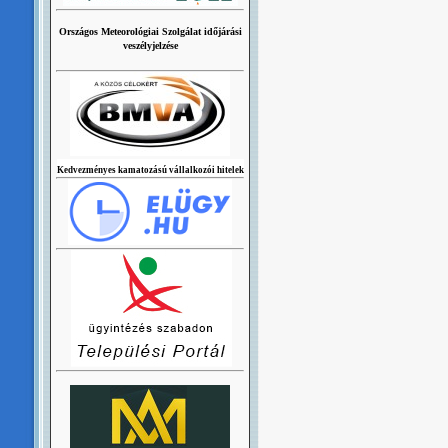
Országos Meteorológiai Szolgálat időjárási
veszélyjelzése
Kedvezményes kamatozású vállalkozói hitelek