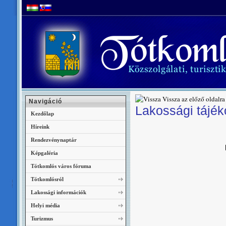
Vissza az előző oldalra
Navigáció
Lakossági tájék
Kezdőlap
Híreink
Rendezvénynaptár
Képgaléria
Tótkomlós város fóruma
Tótkomlósról
Lakossági információk
Helyi média
Turizmus