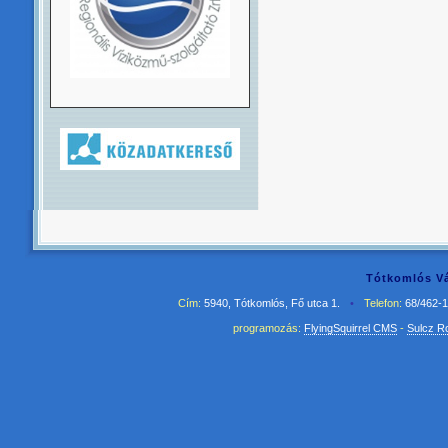
Tótkomlós Vá
Cím:
5940, Tótkomlós, Fő utca 1.
•
Telefon:
68/462-
programozás:
FlyingSquirrel CMS
-
Sulcz R