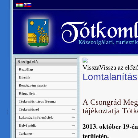
Navigáció
Vissza az előző
Kezdőlap
Lomtalanítás
Híreink
Rendezvénynaptár
Képgaléria
A Csongrád Megye
Tótkomlós város fóruma
tájékoztatja Tót
Tótkomlósról
Lakossági információk
2013. október 19-én
Helyi média
területén.
Turizmus