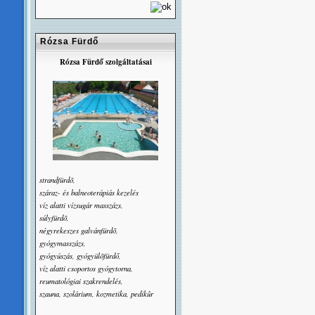
Rózsa Fürdő
Rózsa Fürdő szolgáltatásai
strandfürdõ,
száraz- és balneoterápiás kezelés
víz alatti vízsugár masszázs,
súlyfürdõ,
négyrekeszes galvánfürdõ,
gyógymasszázs,
gyógyúszás, gyógyülõfürdő,
víz alatti csoportos gyógytorna,
reumatológiai szakrendelés,
szauna, szolárium, kozmetika, pedikûr