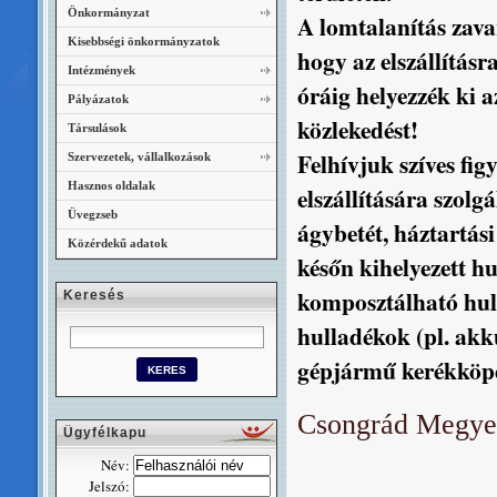
Önkormányzat
A lomtalanítás zava
Kisebbségi önkormányzatok
hogy az elszállításr
Intézmények
óráig helyezzék ki a
Pályázatok
közlekedést!
Társulások
Felhívjuk szíves fi
Szervezetek, vállalkozások
Hasznos oldalak
elszállítására szolg
Üvegzseb
ágybetét, háztartási
Közérdekű adatok
későn kihelyezett hu
komposztálható hull
Keresés
hulladékok (pl. ak
gépjármű kerékköpe
Csongrád Megyei 
Ügyfélkapu
Név:
Jelszó: