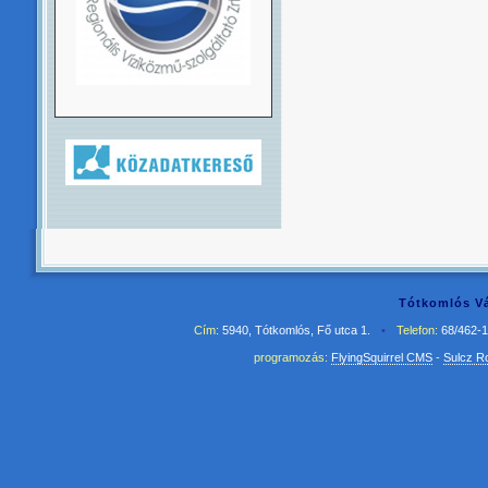
Tótkomlós Vá
Cím:
5940, Tótkomlós, Fő utca 1.
•
Telefon:
68/462-
programozás:
FlyingSquirrel CMS
-
Sulcz R