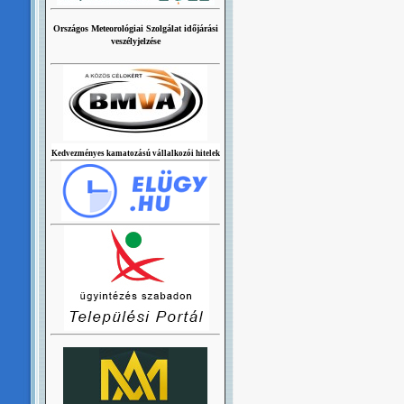
Országos Meteorológiai Szolgálat időjárási
veszélyjelzése
Kedvezményes kamatozású vállalkozói hitelek