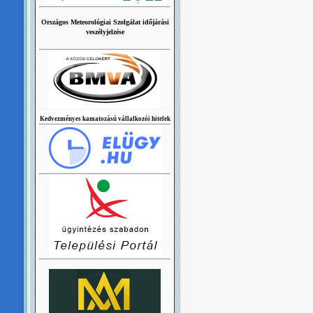
Országos Meteorológiai Szolgálat időjárási
veszélyjelzése
Kedvezményes kamatozású vállalkozói hitelek