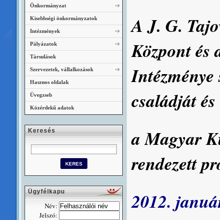
Önkormányzat
A J. G. Taj
Kisebbségi önkormányzatok
Intézmények
Központ és 
Pályázatok
Társulások
Intézménye 
Szervezetek, vállalkozások
Hasznos oldalak
családját és
Üvegzseb
Közérdekű adatok
a Magyar Ku
Keresés
rendezett p
Ügyfélkapu
2012. január
Név:
Jelszó: