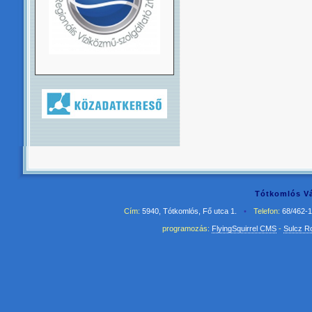
Tótkomlós Vá
Cím:
5940, Tótkomlós, Fő utca 1.
•
Telefon:
68/462-
programozás:
FlyingSquirrel CMS
-
Sulcz R