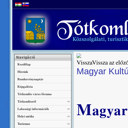
Navigáció
Vissza az előző
Kezdőlap
Magyar Kultú
Híreink
Rendezvénynaptár
Képgaléria
Tótkomlós város fóruma
M
Tótkomlósról
agya
Lakossági információk
Helyi média
Turizmus