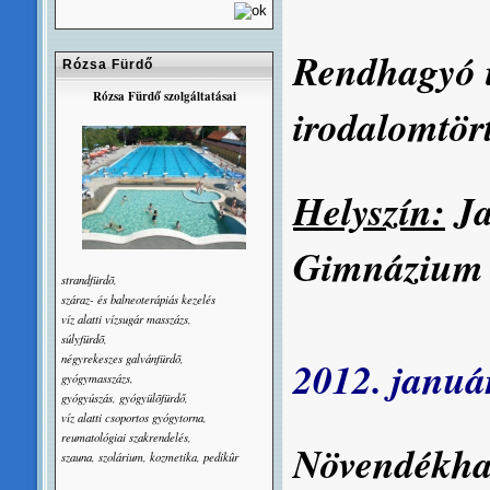
Rendhagyó i
Rózsa Fürdő
Rózsa Fürdő szolgáltatásai
irodalomtör
Helyszín:
Ja
Gimnázium 
strandfürdõ,
száraz- és balneoterápiás kezelés
víz alatti vízsugár masszázs,
súlyfürdõ,
négyrekeszes galvánfürdõ,
2012. január
gyógymasszázs,
gyógyúszás, gyógyülõfürdő,
víz alatti csoportos gyógytorna,
reumatológiai szakrendelés,
Növendékha
szauna, szolárium, kozmetika, pedikûr