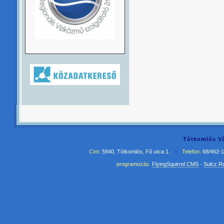
Tótkomlós Vá
Cím:
5940, Tótkomlós, Fő utca 1.
•
Telefon:
68/462-
programozás:
FlyingSquirrel CMS
-
Sulcz R