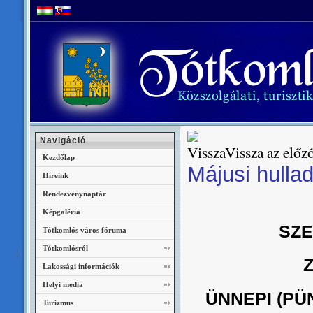
Navigáció
Vissza az előző
Kezdőlap
Májusi hulla
Híreink
Rendezvénynaptár
Képgaléria
SZE
Tótkomlós város fóruma
Tótkomlósról
Lakossági információk
Helyi média
ÜNNEPI (PÜ
Turizmus