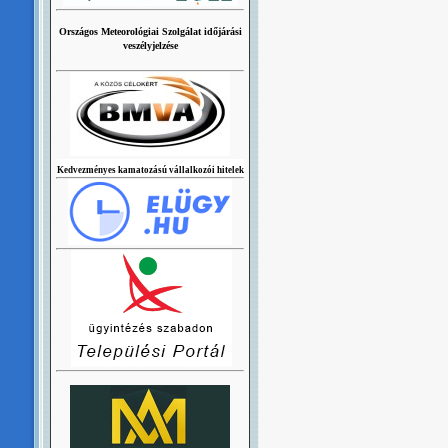
Országos Meteorológiai Szolgálat időjárási
veszélyjelzése
Kedvezményes kamatozású vállalkozói hitelek