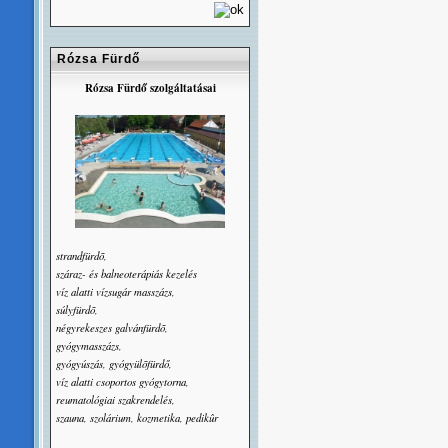
Rózsa Fürdő
Rózsa Fürdő szolgáltatásai
strandfürdõ,
száraz- és balneoterápiás kezelés
víz alatti vízsugár masszázs,
súlyfürdõ,
négyrekeszes galvánfürdõ,
gyógymasszázs,
gyógyúszás, gyógyülõfürdő,
víz alatti csoportos gyógytorna,
reumatológiai szakrendelés,
szauna, szolárium, kozmetika, pedikûr