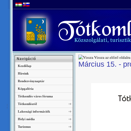
Vissza az előző oldalra
Navigáció
Március 15. - p
Kezdőlap
Híreink
Rendezvénynaptár
Képgaléria
Tótkomlós város fóruma
Tótkomlósról
Lakossági információk
Helyi média
Turizmus