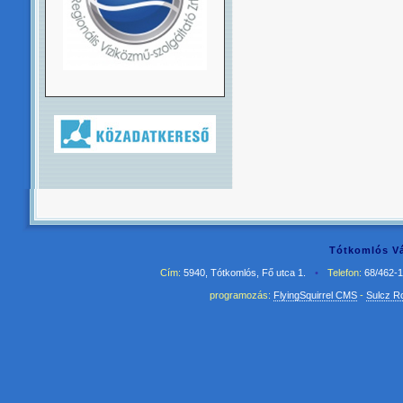
Tótkomlós Vá
Cím:
5940, Tótkomlós, Fő utca 1.
•
Telefon:
68/462-
programozás:
FlyingSquirrel CMS
-
Sulcz R