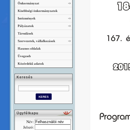
Önkormányzat
Kisebbségi önkormányzatok
Intézmények
Pályázatok
Társulások
Szervezetek, vállalkozások
Hasznos oldalak
Üvegzseb
Közérdekű adatok
Keresés
Ügyfélkapu
Név:
Jelszó: