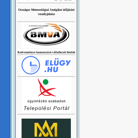
Országos Meteorológiai Szolgálat időjárási
veszélyjelzése
Kedvezményes kamatozású vállalkozói hitelek