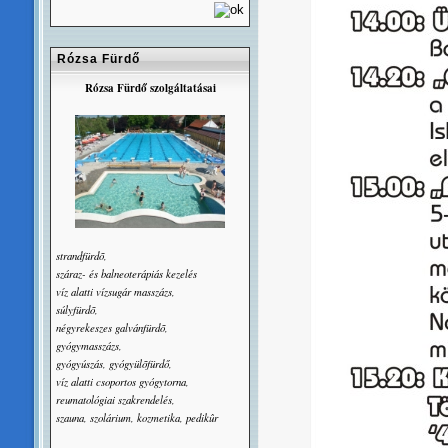
Rózsa Fürdő
Rózsa Fürdő szolgáltatásai
strandfürdõ,
száraz- és balneoterápiás kezelés
víz alatti vízsugár masszázs,
súlyfürdõ,
négyrekeszes galvánfürdõ,
gyógymasszázs,
gyógyúszás, gyógyülõfürdő,
víz alatti csoportos gyógytorna,
reumatológiai szakrendelés,
szauna, szolárium, kozmetika, pedikûr