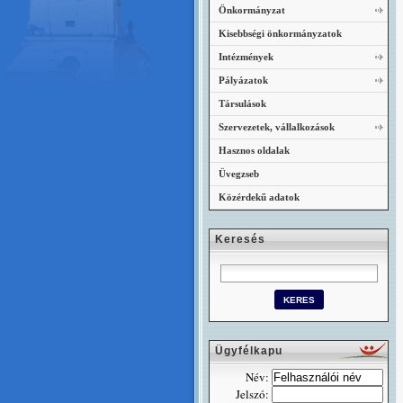
Önkormányzat
Kisebbségi önkormányzatok
Intézmények
Pályázatok
Társulások
Szervezetek, vállalkozások
Hasznos oldalak
Üvegzseb
Közérdekű adatok
Keresés
Ügyfélkapu
Név:
Jelszó: