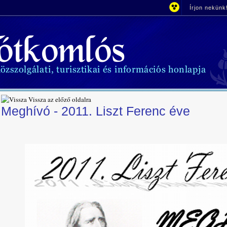
Írjon nekünk
Vissza az előző oldalra
Meghívó - 2011. Liszt Ferenc éve