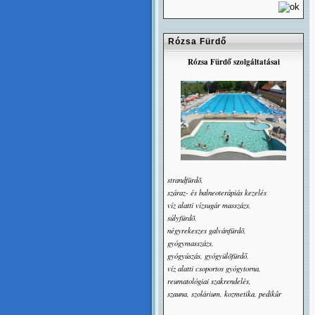
Rózsa Fürdő
Rózsa Fürdő szolgáltatásai
strandfürdõ,
száraz- és balneoterápiás kezelés
víz alatti vízsugár masszázs,
súlyfürdõ,
négyrekeszes galvánfürdõ,
gyógymasszázs,
gyógyúszás, gyógyülõfürdő,
víz alatti csoportos gyógytorna,
reumatológiai szakrendelés,
szauna, szolárium, kozmetika, pedikûr