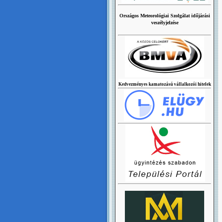
Országos Meteorológiai Szolgálat időjárási
veszélyjelzése
Kedvezményes kamatozású vállalkozói hitelek