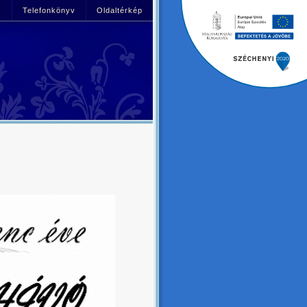
!
Telefonkönyv
Oldaltérkép