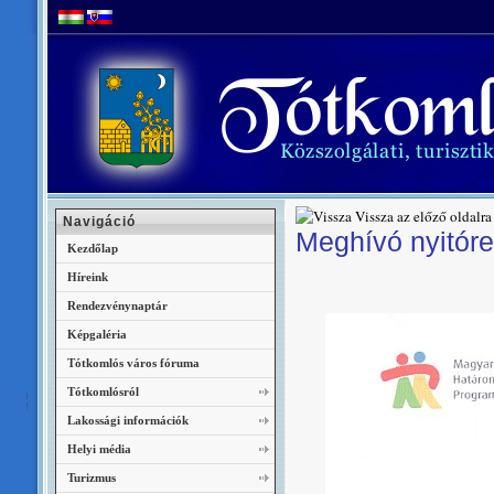
Vissza az előző oldalra
Navigáció
Meghívó nyitór
Kezdőlap
Híreink
Rendezvénynaptár
Képgaléria
Tótkomlós város fóruma
Tótkomlósról
Lakossági információk
Helyi média
Turizmus