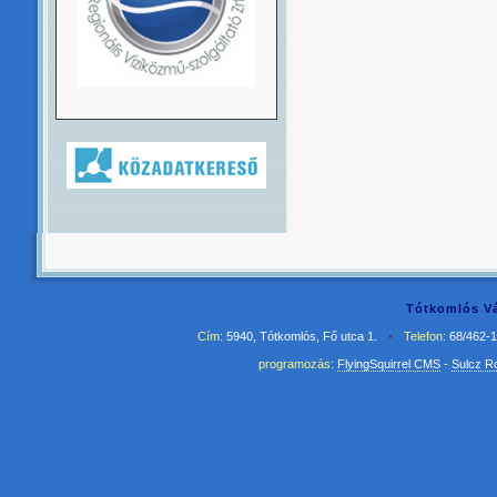
Tótkomlós Vá
Cím:
5940, Tótkomlós, Fő utca 1.
•
Telefon:
68/462-
programozás:
FlyingSquirrel CMS
-
Sulcz R