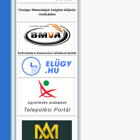
Országos Meteorológiai Szolgálat időjárási
veszélyjelzése
Kedvezményes kamatozású vállalkozói hitelek