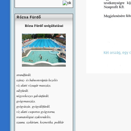
Rózsa Fürdő
Rózsa Fürdő szolgáltatásai
strandfürdõ,
száraz- és balneoterápiás kezelés
víz alatti vízsugár masszázs,
súlyfürdõ,
négyrekeszes galvánfürdõ,
gyógymasszázs,
gyógyúszás, gyógyülõfürdő,
víz alatti csoportos gyógytorna,
reumatológiai szakrendelés,
szauna, szolárium, kozmetika, pedikûr