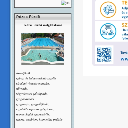
Rózsa Fürdő
Rózsa Fürdő szolgáltatásai
strandfürdõ,
száraz- és balneoterápiás kezelés
víz alatti vízsugár masszázs,
súlyfürdõ,
négyrekeszes galvánfürdõ,
gyógymasszázs,
gyógyúszás, gyógyülõfürdő,
víz alatti csoportos gyógytorna,
reumatológiai szakrendelés,
szauna, szolárium, kozmetika, pedikûr