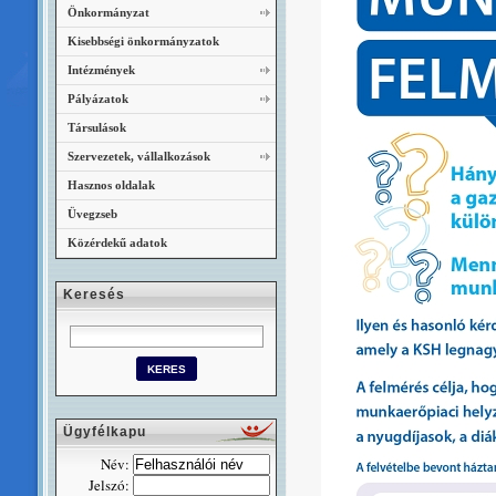
Önkormányzat
Kisebbségi önkormányzatok
Intézmények
Pályázatok
Társulások
Szervezetek, vállalkozások
Hasznos oldalak
Üvegzseb
Közérdekű adatok
Keresés
Ügyfélkapu
Név:
Jelszó: