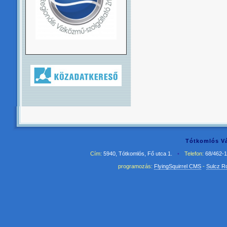
Tótkomlós Vá
Cím:
5940, Tótkomlós, Fő utca 1.
•
Telefon:
68/462-
programozás:
FlyingSquirrel CMS
-
Sulcz R