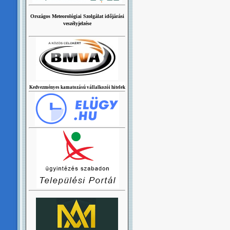
Országos Meteorológiai Szolgálat időjárási
veszélyjelzése
Kedvezményes kamatozású vállalkozói hitelek