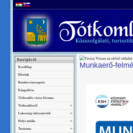
Vissza az előző oldalra
Navigáció
Munkaerő-felmér
Kezdőlap
Híreink
Rendezvénynaptár
Képgaléria
Tótkomlós város fóruma
Tótkomlósról
Lakossági információk
Helyi média
Turizmus