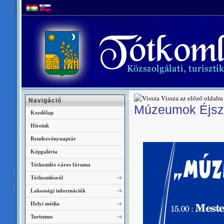
Vissza az előző oldalra
Navigáció
Múzeumok Éjszak
Kezdőlap
Híreink
Rendezvénynaptár
Képgaléria
Tótkomlós város fóruma
Tótkomlósról
Lakossági információk
Helyi média
Turizmus