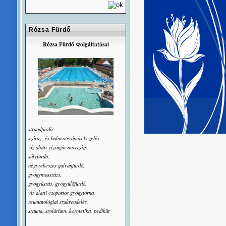
Rózsa Fürdő
Rózsa Fürdő szolgáltatásai
strandfürdõ,
száraz- és balneoterápiás kezelés
víz alatti vízsugár masszázs,
súlyfürdõ,
négyrekeszes galvánfürdõ,
gyógymasszázs,
gyógyúszás, gyógyülõfürdő,
víz alatti csoportos gyógytorna,
reumatológiai szakrendelés,
szauna, szolárium, kozmetika, pedikûr