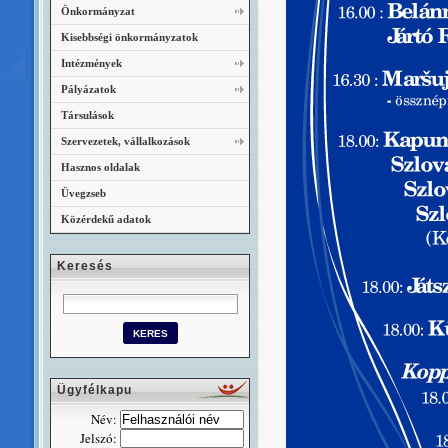
Önkormányzat
Kisebbségi önkormányzatok
Intézmények
Pályázatok
Társulások
Szervezetek, vállalkozások
Hasznos oldalak
Üvegzseb
Közérdekű adatok
Keresés
Ügyfélkapu
Név:
Jelszó: