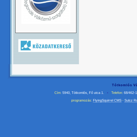
Tótkomlós Vá
Cím:
5940, Tótkomlós, Fő utca 1.
•
Telefon:
68/462-
programozás:
FlyingSquirrel CMS
-
Sulcz R