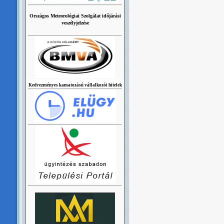
Országos Meteorológiai Szolgálat időjárási
veszélyjelzése
Kedvezményes kamatozású vállalkozói hitelek