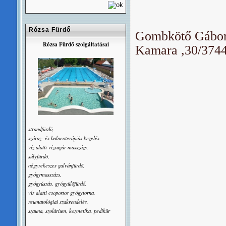
Rózsa Fürdő
Gombkötő Gábor
Rózsa Fürdő szolgáltatásai
Kamara ,30/374
strandfürdõ,
száraz- és balneoterápiás kezelés
víz alatti vízsugár masszázs,
súlyfürdõ,
négyrekeszes galvánfürdõ,
gyógymasszázs,
gyógyúszás, gyógyülõfürdő,
víz alatti csoportos gyógytorna,
reumatológiai szakrendelés,
szauna, szolárium, kozmetika, pedikûr