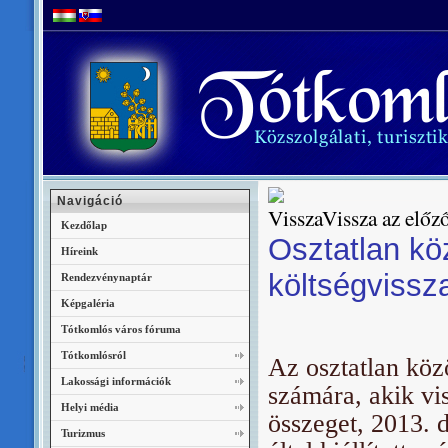
Navigáció
Vissza az előző
Kezdőlap
Osztatlan kö
Híreink
költségvissz
Rendezvénynaptár
Képgaléria
Tótkomlós város fóruma
Tótkomlósról
Az osztatlan köz
Lakossági információk
számára, akik vi
Helyi média
összeget, 2013. 
Turizmus