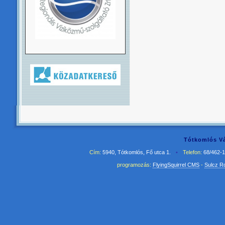
Tótkomlós Vá
Cím:
5940, Tótkomlós, Fő utca 1.
•
Telefon:
68/462-
programozás:
FlyingSquirrel CMS
-
Sulcz R