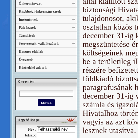
által kiállított 
Önkormányzat
biztonsági Hivat
Kisebbségi önkormányzatok
tulajdonosot, aki
Intézmények
osztatlan közös 
Pályázatok
december 31-ig k
Társulások
megszüntetése é
Szervezetek, vállalkozások
költségeinek meg
Hasznos oldalak
be a területileg 
Üvegzseb
Közérdekű adatok
részére befizetet
földkiadó bizotts
Keresés
paragrafusának 
december 31-ig va
számla és igazol
Hivatalhoz történ
vagyis az azt kö
Ügyfélkapu
lesznek utasítva.
Név:
Jelszó: