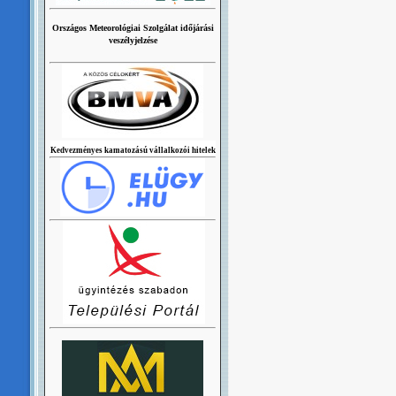
Országos Meteorológiai Szolgálat időjárási
veszélyjelzése
Kedvezményes kamatozású vállalkozói hitelek