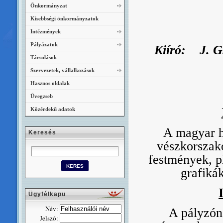
Önkormányzat
Kisebbségi önkormányzatok
Intézmények
Pályázatok
Kiíró: J. G.
Társulások
Szervezetek, vállalkozások
Hasznos oldalak
Üvegzseb
Közérdekű adatok
A magyar ho
Keresés
vészkorszako
festmények, p
grafiká
Ügyfélkapu
Név:
A pályzóna
Jelszó: