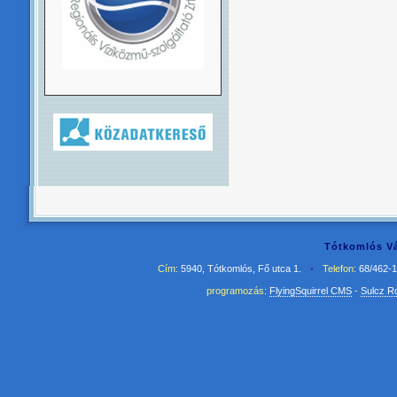
Tótkomlós Vá
Cím:
5940, Tótkomlós, Fő utca 1.
•
Telefon:
68/462-
programozás:
FlyingSquirrel CMS
-
Sulcz R