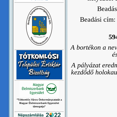
Beadás
Beadási cím
59
A bortékon a neve
é
A pályázat ered
kezdődő holokau
"Tótkomlós Város Önkormányzatatát a
Magyar Élelmiszerbank Egyesület
támogatja"