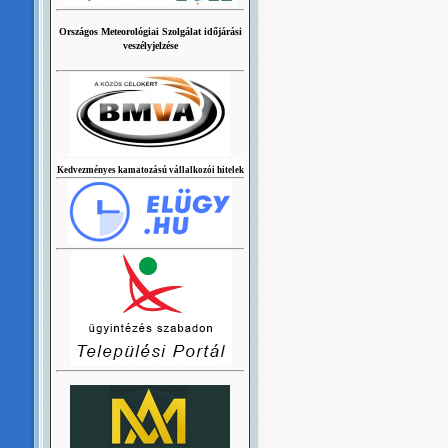
Országos Meteorológiai Szolgálat időjárási
veszélyjelzése
Kedvezményes kamatozású vállalkozói hitelek