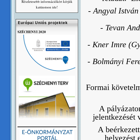
Részletesebb információkért kérjük
kattinstson ide!
- Angyal Istvá
Európai Uniós projektek
- Tevan And
SZÉCHENYI 2020
- Kner Imre (G
- Bolmányi Fere
Formai követelm
A pályázaton
jelentkezését 
A beérkezett
helyezést 