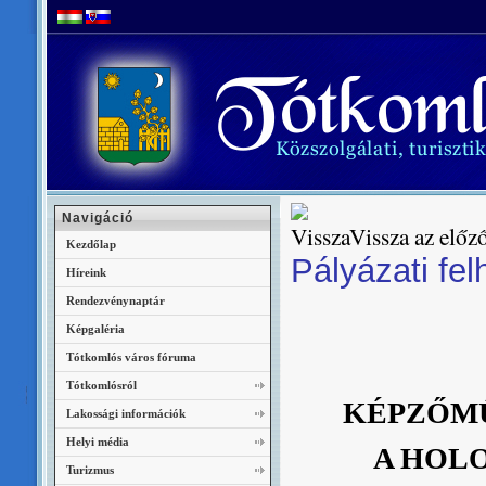
Navigáció
Vissza az előző
Kezdőlap
Pályázati fel
Híreink
Rendezvénynaptár
Képgaléria
Tótkomlós város fóruma
Tótkomlósról
KÉPZŐMŰ
Lakossági információk
Helyi média
A HOL
Turizmus