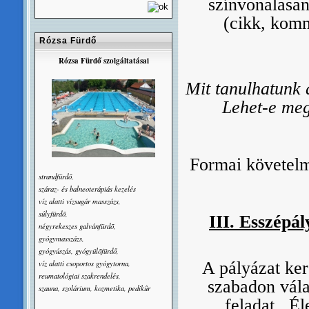
színvonalasan
(cikk, komme
Rózsa Fürdő
Rózsa Fürdő szolgáltatásai
Mit tanulhatunk 
Lehet-e meg
Formai követelm
strandfürdõ,
száraz- és balneoterápiás kezelés
víz alatti vízsugár masszázs,
súlyfürdõ,
III. Esszépá
négyrekeszes galvánfürdõ,
gyógymasszázs,
gyógyúszás, gyógyülõfürdő,
A pályázat ker
víz alatti csoportos gyógytorna,
reumatológiai szakrendelés,
szabadon vála
szauna, szolárium, kozmetika, pedikûr
feladat. Él