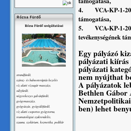
támogatása,
4.
VCA-KP-1-20
támogatása,
Rózsa Fürdő
Rózsa Fürdő szolgáltatásai
5.
VCA-KP-1-20
tevékenységének tá
Egy pályázó kiz
pályázati kiírá
pályázati kateg
nem nyújthat be
strandfürdõ,
száraz- és balneoterápiás kezelés
A pályázatok le
víz alatti vízsugár masszázs,
Bethlen Gábor A
súlyfürdõ,
négyrekeszes galvánfürdõ,
Nemzetpolitikai
gyógymasszázs,
ben) lehet beny
gyógyúszás, gyógyülõfürdő,
víz alatti csoportos gyógytorna,
reumatológiai szakrendelés,
szauna, szolárium, kozmetika, pedikûr