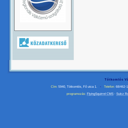
Tótkomlós Vá
Cím:
5940, Tótkomlós, Fő utca 1.
•
Telefon:
68/462-
programozás:
FlyingSquirrel CMS
-
Sulcz R