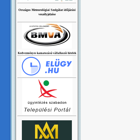
Országos Meteorológiai Szolgálat időjárási
veszélyjelzése
Kedvezményes kamatozású vállalkozói hitelek