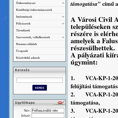
című al
támogatása”
Önkormányzat
Kisebbségi önkormányzatok
A Városi Civil A
Intézmények
településeken sz
Pályázatok
részére is elérh
Társulások
Szervezetek, vállalkozások
amelyek a Falus
Hasznos oldalak
részesülhettek.
Üvegzseb
A pályázati kiír
Közérdekű adatok
úgymint:
Keresés
1.
VCA-KP-1-20
felújítási támogatás
2.
VCA-KP-1-20
támogatása,
Ügyfélkapu
3.
VCA-KP-1-20
Név:
Jelszó: