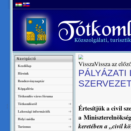
Navigáció
Vissza az előző
Kezdőlap
PÁLYÁZATI 
Híreink
SZERVEZET
Rendezvénynaptár
Képgaléria
Tótkomlós város fóruma
Tótkomlósról
Értesítjük a civil s
Lakossági információk
a
Miniszterelnöksé
Helyi média
keretében a „civil kö
Turizmus