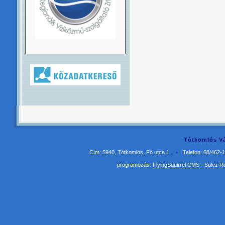
Tótkomlós Vá
Cím:
5940, Tótkomlós, Fő utca 1.
•
Telefon:
68/462-
programozás:
FlyingSquirrel CMS
-
Sulcz R