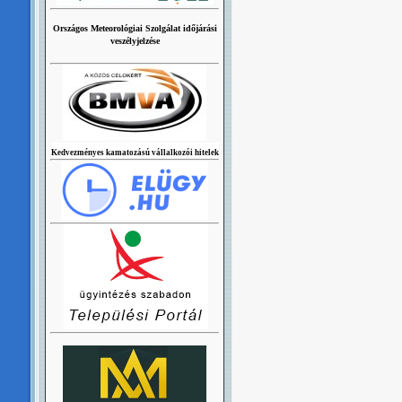
Országos Meteorológiai Szolgálat időjárási
veszélyjelzése
Kedvezményes kamatozású vállalkozói hitelek