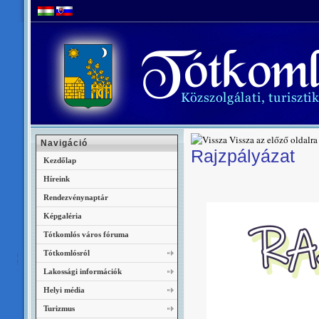
Vissza az előző oldalra
Navigáció
Rajzpályázat
Kezdőlap
Híreink
Rendezvénynaptár
Képgaléria
Tótkomlós város fóruma
Tótkomlósról
Lakossági információk
Helyi média
Turizmus