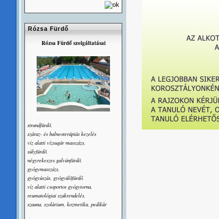
Rózsa Fürdő
Rózsa Fürdő szolgáltatásai
strandfürdõ,
száraz- és balneoterápiás kezelés
víz alatti vízsugár masszázs,
súlyfürdõ,
négyrekeszes galvánfürdõ,
gyógymasszázs,
gyógyúszás, gyógyülõfürdő,
víz alatti csoportos gyógytorna,
reumatológiai szakrendelés,
szauna, szolárium, kozmetika, pedikûr