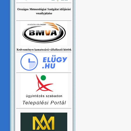
Országos Meteorológiai Szolgálat időjárási
veszélyjelzése
Kedvezményes kamatozású vállalkozói hitelek