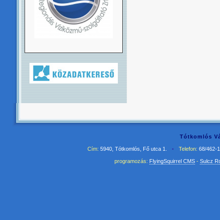
Tótkomlós Vá
Cím:
5940, Tótkomlós, Fő utca 1.
•
Telefon:
68/462-
programozás:
FlyingSquirrel CMS
-
Sulcz R