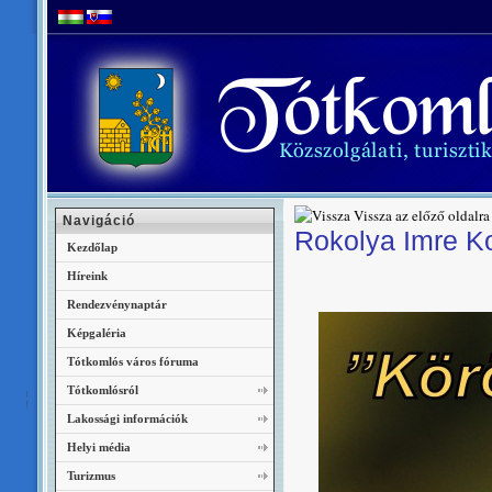
Vissza az előző oldalra
Navigáció
Rokolya Imre Kor
Kezdőlap
Híreink
Rendezvénynaptár
Képgaléria
Tótkomlós város fóruma
Tótkomlósról
Lakossági információk
Helyi média
Turizmus