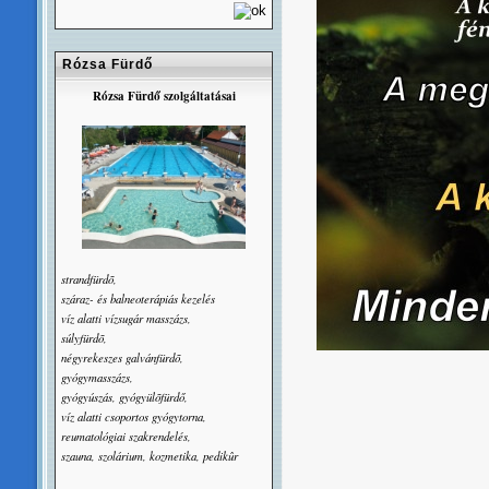
Rózsa Fürdő
Rózsa Fürdő szolgáltatásai
strandfürdõ,
száraz- és balneoterápiás kezelés
víz alatti vízsugár masszázs,
súlyfürdõ,
négyrekeszes galvánfürdõ,
gyógymasszázs,
gyógyúszás, gyógyülõfürdő,
víz alatti csoportos gyógytorna,
reumatológiai szakrendelés,
szauna, szolárium, kozmetika, pedikûr