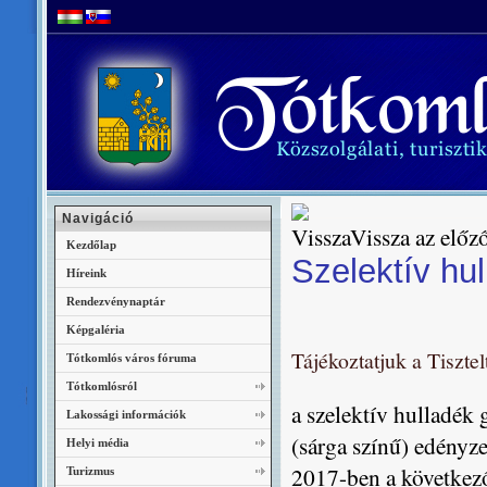
Navigáció
Vissza az előző
Kezdőlap
Szelektív hu
Híreink
Rendezvénynaptár
Képgaléria
Tájékoztatjuk a Tiszte
Tótkomlós város fóruma
Tótkomlósról
a szelektív hulladék
Lakossági információk
(sárga színű) edényze
Helyi média
2017-ben a következő
Turizmus