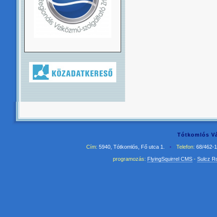
Tótkomlós Vá
Cím:
5940, Tótkomlós, Fő utca 1.
•
Telefon:
68/462-
programozás:
FlyingSquirrel CMS
-
Sulcz R