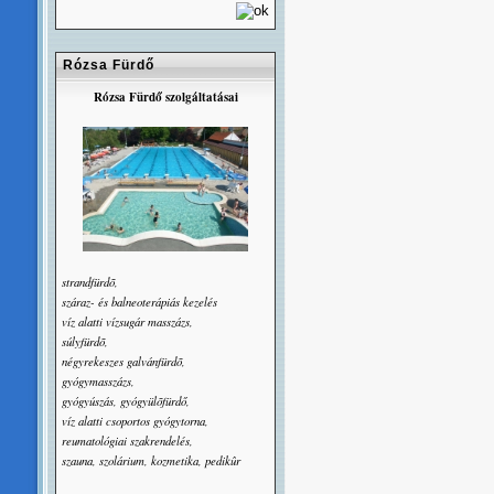
Rózsa Fürdő
Rózsa Fürdő szolgáltatásai
strandfürdõ,
száraz- és balneoterápiás kezelés
víz alatti vízsugár masszázs,
súlyfürdõ,
négyrekeszes galvánfürdõ,
gyógymasszázs,
gyógyúszás, gyógyülõfürdő,
víz alatti csoportos gyógytorna,
reumatológiai szakrendelés,
szauna, szolárium, kozmetika, pedikûr