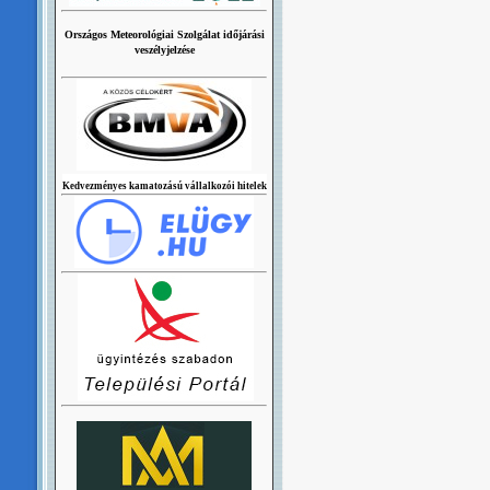
Országos Meteorológiai Szolgálat időjárási
veszélyjelzése
Kedvezményes kamatozású vállalkozói hitelek