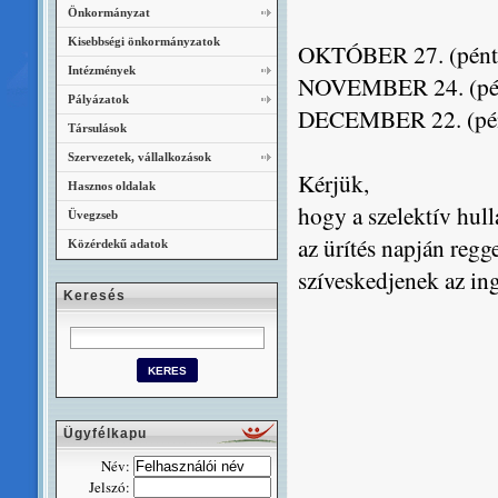
Önkormányzat
Kisebbségi önkormányzatok
OKTÓBER 27. (pént
Intézmények
NOVEMBER 24. (pé
Pályázatok
DECEMBER 22. (pé
Társulások
Szervezetek, vállalkozások
Kérjük,
Hasznos oldalak
hogy a szelektív hul
Üvegzseb
az ürítés napján regg
Közérdekű adatok
szíveskedjenek az ing
Keresés
Ügyfélkapu
Név:
Jelszó: