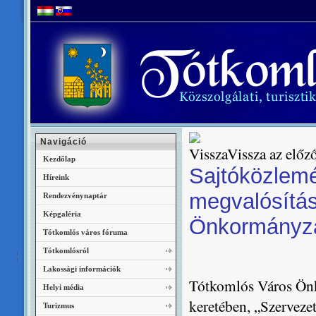
Navigáció
Vissza az előző
Kezdőlap
Sajtóközlemé
Híreink
megvalósítá
Rendezvénynaptár
Képgaléria
Önkormányza
Tótkomlós város fóruma
Tótkomlósról
Lakossági információk
Tótkomlós Város Önk
Helyi média
keretében, „Szerveze
Turizmus