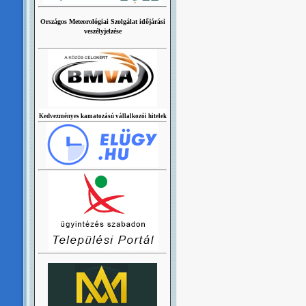
Országos Meteorológiai Szolgálat időjárási
veszélyjelzése
Kedvezményes kamatozású vállalkozói hitelek