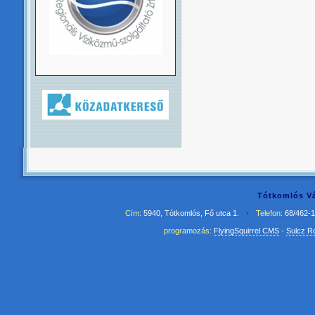
Tótkomlós Vá
Cím:
5940, Tótkomlós, Fő utca 1.
•
Telefon:
68/462-
programozás:
FlyingSquirrel CMS
-
Sulcz R