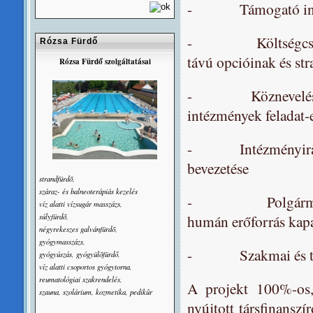
- Támogató infrastr
- Költségcsökkent
Rózsa Fürdő
távú opcióinak és st
Rózsa Fürdő szolgáltatásai
- Köznevelési-okta
intézmények feladat-e
- Intézményirányítá
bevezetése
strandfürdõ,
száraz- és balneoterápiás kezelés
- Polgármesteri h
víz alatti vízsugár masszázs,
súlyfürdõ,
humán erőforrás kapa
négyrekeszes galvánfürdõ,
gyógymasszázs,
- Szakmai és támo
gyógyúszás, gyógyülõfürdő,
víz alatti csoportos gyógytorna,
reumatológiai szakrendelés,
A projekt 100%-os,
szauna, szolárium, kozmetika, pedikûr
nyújtott társfinansz