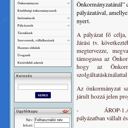
Önkormányzatánál” 
Önkormányzat
pályázatával, amellye
Kisebbségi önkormányzatok
Intézmények
nyert.
Pályázatok
A pályázat fő célj
Társulások
Járási tv. következt
Szervezetek, vállalkozások
Hasznos oldalak
megtervezze, megval
Üvegzseb
támogassa az Önkorm
Közérdekű adatok
hogy az Önkormán
szolgáltatáskínálatta
Keresés
Az önkormányzat saj
járult hozzá jelen pr
- ÁROP-1.A.2. A p
Ügyfélkapu
pályázatban vállalt é
Név:
Jelszó: