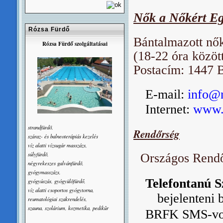
Nők a Nőkért Eg
Rózsa Fürdő
Bántalmazott nő
Rózsa Fürdő szolgáltatásai
(18-22 óra közöt
Postacím: 1447 B
E-mail:
info@
Internet:
www.
strandfürdõ,
Rendőrség
száraz- és balneoterápiás kezelés
víz alatti vízsugár masszázs,
súlyfürdõ,
Országos Rendő
négyrekeszes galvánfürdõ,
gyógymasszázs,
Telefontanú S
gyógyúszás, gyógyülõfürdő,
víz alatti csoportos gyógytorna,
bejelenteni 
reumatológiai szakrendelés,
szauna, szolárium, kozmetika, pedikûr
BRFK SMS-vona