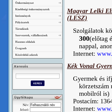
Önkormányzat
Magyar Lelki Els
Kisebbségi önkormányzatok
Intézmények
(LESZ)
Pályázatok
Szolgálatok k
Társulások
Szervezetek, vállalkozások
300
(előtag 
Hasznos oldalak
nappal, ano
Üvegzseb
Internet:
www.
Közérdekű adatok
Kék Vonal Gyerm
Keresés
Gyermek és ifj
körzetszám n
mobilról is)
Ügyfélkapu
Postacím: 1364
Név:
Internet:
www.
Jelszó: