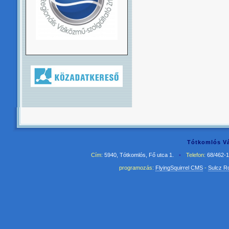
Tótkomlós Vá
Cím:
5940, Tótkomlós, Fő utca 1.
•
Telefon:
68/462-
programozás:
FlyingSquirrel CMS
-
Sulcz R