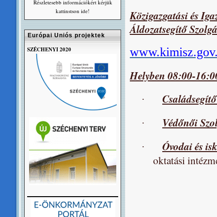
Részletesebb információkért kérjük
kattinstson ide!
Közigazgatási és Ig
Áldozatsegítő Szolg
Európai Uniós projektek
www.kimisz.gov.h
SZÉCHENYI 2020
Helyben 08:00-16:00
Családsegítő
·
Védőnői Szol
·
Óvodai és isk
·
oktatási intéz