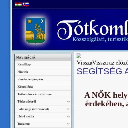
Navigáció
Vissza az előző
Kezdőlap
SEGÍTSÉG 
Híreink
Rendezvénynaptár
Képgaléria
A NŐK helyi
Tótkomlós város fóruma
érdekében, 
Tótkomlósról
Lakossági információk
Helyi média
Turizmus