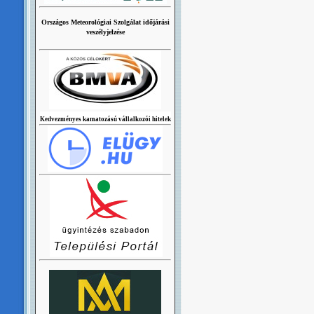
Országos Meteorológiai Szolgálat időjárási
veszélyjelzése
Kedvezményes kamatozású vállalkozói hitelek