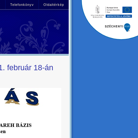
!
Telefonkönyv
Oldaltérkép
február 18-án