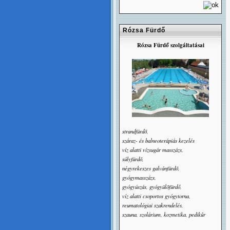
Rózsa Fürdő
Rózsa Fürdő szolgáltatásai
strandfürdõ,
száraz- és balneoterápiás kezelés
víz alatti vízsugár masszázs,
súlyfürdõ,
négyrekeszes galvánfürdõ,
gyógymasszázs,
gyógyúszás, gyógyülõfürdő,
víz alatti csoportos gyógytorna,
reumatológiai szakrendelés,
szauna, szolárium, kozmetika, pedikûr