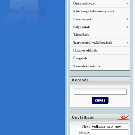
Önkormányzat
Kisebbségi önkormányzatok
Intézmények
Pályázatok
Társulások
Szervezetek, vállalkozások
Hasznos oldalak
Üvegzseb
Közérdekű adatok
Keresés
Ügyfélkapu
Név:
Jelszó: