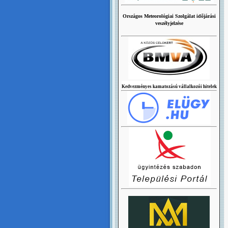
Országos Meteorológiai Szolgálat időjárási
veszélyjelzése
Kedvezményes kamatozású vállalkozói hitelek