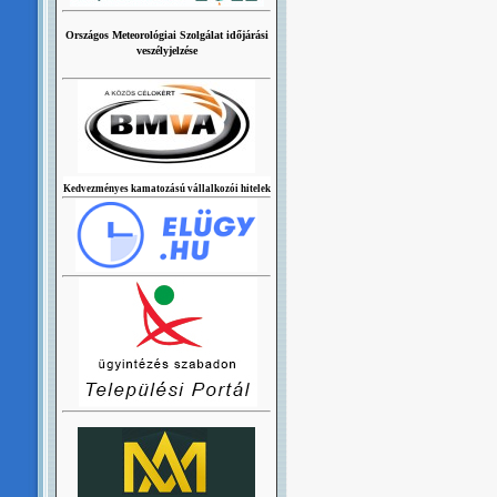
Országos Meteorológiai Szolgálat időjárási
veszélyjelzése
Kedvezményes kamatozású vállalkozói hitelek