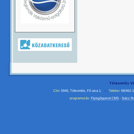
Tótkomlós Vá
Cím:
5940, Tótkomlós, Fő utca 1.
•
Telefon:
68/462-
programozás:
FlyingSquirrel CMS
-
Sulcz R