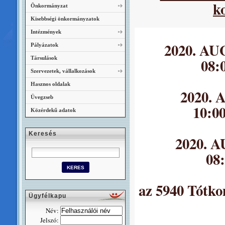
k
Önkormányzat
Kisebbségi önkormányzatok
Intézmények
2020. A
Pályázatok
Társulások
08:
Szervezetek, vállalkozások
Hasznos oldalak
2020.
Üvegzseb
10:0
Közérdekű adatok
Keresés
2020. 
08
az 5940 Tótkom
Ügyfélkapu
Név:
Jelszó: