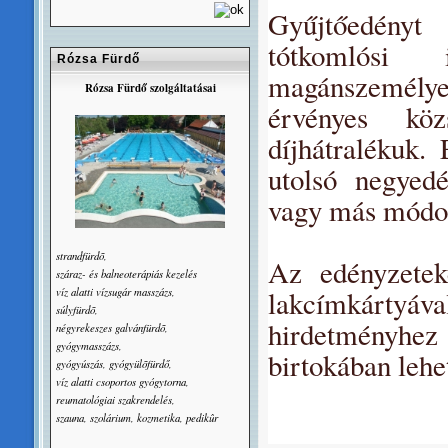
Gyűjtőedényt
tótkomlósi 
Rózsa Fürdő
magánszemély
Rózsa Fürdő szolgáltatásai
érvényes köz
díjhátralékuk.
utolsó negyedé
vagy más módon 
strandfürdõ,
Az edényzetek
száraz- és balneoterápiás kezelés
lakcímkárty
víz alatti vízsugár masszázs,
súlyfürdõ,
hirdetményhez
négyrekeszes galvánfürdõ,
gyógymasszázs,
birtokában lehe
gyógyúszás, gyógyülõfürdő,
víz alatti csoportos gyógytorna,
reumatológiai szakrendelés,
szauna, szolárium, kozmetika, pedikûr