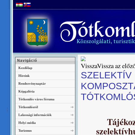
Navigáció
Vissza az előző
Kezdőlap
SZELEKTÍV
Híreink
KOMPOSZT
Rendezvénynaptár
Képgaléria
TÓTKOMLÓ
Tótkomlós város fóruma
Tótkomlósról
Lakossági információk
Tájéko
Helyi média
szelektívh
Turizmus