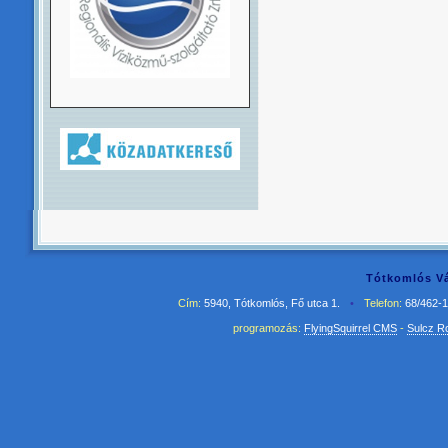
Tótkomlós Vá
Cím:
5940, Tótkomlós, Fő utca 1.
•
Telefon:
68/462-
programozás:
FlyingSquirrel CMS
-
Sulcz R