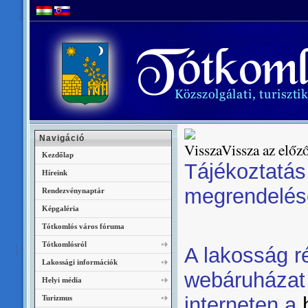
Navigáció
Vissza az előző
Kezdőlap
Tájékoztatás
Híreink
megrendelése
Rendezvénynaptár
Képgaléria
Tótkomlós város fóruma
Tótkomlósról
A lakosság r
Lakossági információk
webáruházat 
Helyi média
interneten a
Turizmus