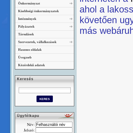
Önkormányzat
ahol a lakos
Kisebbségi önkormányzatok
követően ugy
Intézmények
Pályázatok
más webáruh
Társulások
Szervezetek, vállalkozások
Hasznos oldalak
Üvegzseb
Közérdekű adatok
Keresés
Ügyfélkapu
Név:
Jelszó: