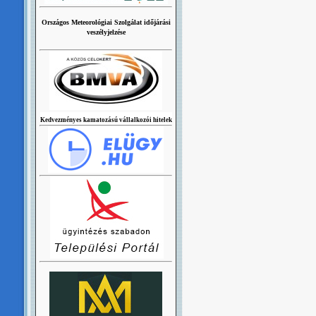
Országos Meteorológiai Szolgálat időjárási
veszélyjelzése
Kedvezményes kamatozású vállalkozói hitelek