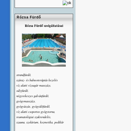
Rózsa Fürdő
Rózsa Fürdő szolgáltatásai
strandfürdõ,
száraz- és balneoterápiás kezelés
víz alatti vízsugár masszázs,
súlyfürdõ,
négyrekeszes galvánfürdõ,
gyógymasszázs,
gyógyúszás, gyógyülõfürdő,
víz alatti csoportos gyógytorna,
reumatológiai szakrendelés,
szauna, szolárium, kozmetika, pedikûr